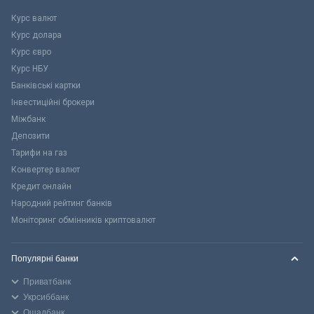
Курс валют
Курс долара
Курс євро
Курс НБУ
Банківські картки
Інвестиційні брокери
Міжбанк
Депозити
Тарифи на газ
Конвертер валют
Кредит онлайн
Народний рейтинг банків
Моніторинг обмінників криптовалют
Популярні банки
Приватбанк
Укрсиббанк
Ощадбанк