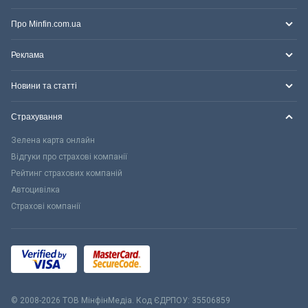
Про Minfin.com.ua
Реклама
Новини та статті
Страхування
Зелена карта онлайн
Відгуки про страхові компанії
Рейтинг страхових компаній
Автоцивілка
Страхові компанії
© 2008-2026 ТОВ МiнфiнМедiа. Код ЄДРПОУ: 35506859