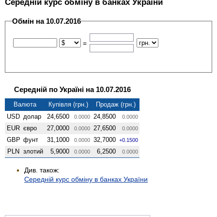
Середній курс обміну в банках України
Обмін на 10.07.2016
=
Середній по Україні на 10.07.2016
Валюта
Купівля (грн.)
Продаж (грн.)
USD
долар
24,6500
24,8500
0.0000
0.0000
EUR
євро
27,0000
27,6500
0.0000
0.0000
GBP
фунт
31,1000
32,7000
0.0000
+0.1500
PLN
злотий
5,9000
6,2500
0.0000
0.0000
Див. також:
Середній курс обміну в банках України