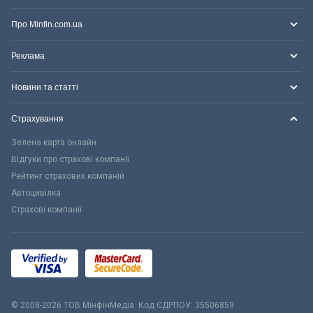
Про Minfin.com.ua
Реклама
Новини та статті
Страхування
Зелена карта онлайн
Відгуки про страхові компанії
Рейтинг страхових компаній
Автоцивілка
Страхові компанії
© 2008-2026 ТОВ МiнфiнМедiа. Код ЄДРПОУ: 35506859