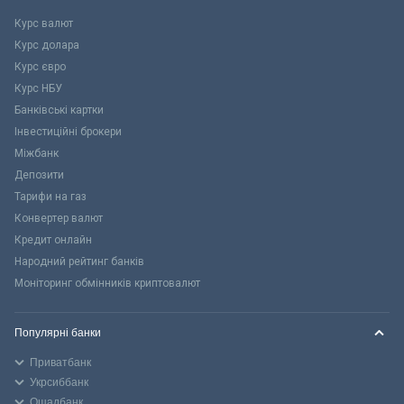
Курс валют
Курс долара
Курс євро
Курс НБУ
Банківські картки
Інвестиційні брокери
Міжбанк
Депозити
Тарифи на газ
Конвертер валют
Кредит онлайн
Народний рейтинг банків
Моніторинг обмінників криптовалют
Популярні банки
Приватбанк
Укрсиббанк
Ощадбанк