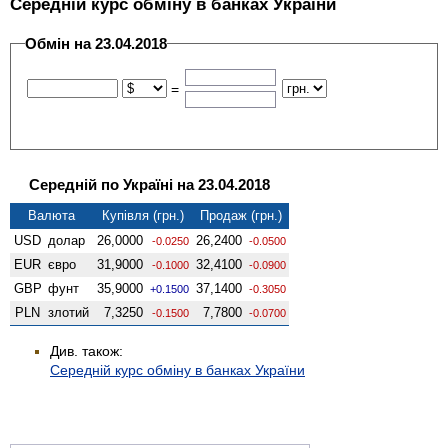
Середній курс обміну в банках України
Обмін на 23.04.2018
=
Середній по Україні на 23.04.2018
Валюта
Купівля (грн.)
Продаж (грн.)
USD
долар
26,0000
26,2400
-0.0250
-0.0500
EUR
євро
31,9000
32,4100
-0.1000
-0.0900
GBP
фунт
35,9000
37,1400
+0.1500
-0.3050
PLN
злотий
7,3250
7,7800
-0.1500
-0.0700
Див. також:
Середній курс обміну в банках України