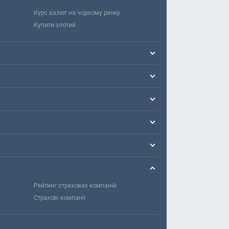
Курс валют на чорному ринку
Купити злотий
Рейтинг страхових компаній
Страхові компанії