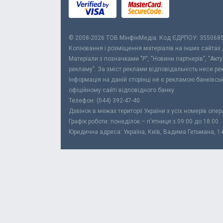
© 2008-2026 ТОВ МiнфiнМедiа. Код ЄДРПОУ: 355068
Копіювання і розміщення матеріалів на інших сайтах
Матеріали з позначками "Р", "Новини партнерів", "Акт
рекламу". За зміст реклами відповідальність несе р
Інформація на даній сторінці не є рекламою банківс
офіційному сайті відповідного банку.
Телефон: (044) 392-47-40
Дзвінок в межах території України з усіх номерів опе
Графік роботи: понеділок – п’ятниця з 09:00 до 18:00
Юридична адреса: Україна, Київ, Вадима Гетьмана, 1-