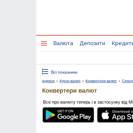
Валюта
Депозити
Кредит
Всі показники
Індекси
»
Курси валют
»
Конвертери валют
»
Середн
Конвертери валют
Все про валюту теперь і в застосунку від М