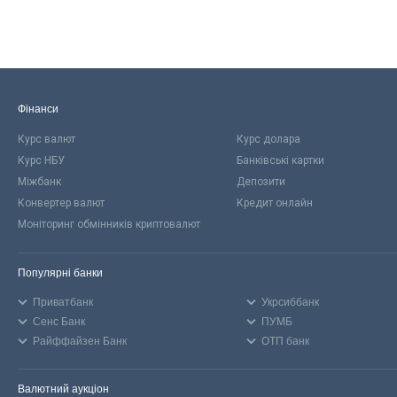
Фінанси
Курс валют
Курс долара
Курс НБУ
Банківські картки
Міжбанк
Депозити
Конвертер валют
Кредит онлайн
Моніторинг обмінників криптовалют
Популярні банки
Приватбанк
Укрсиббанк
Сенс Банк
ПУМБ
Райффайзен Банк
ОТП банк
Валютний аукціон