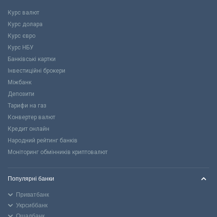
Курс валют
Курс долара
Курс євро
Курс НБУ
Банківські картки
Інвестиційні брокери
Міжбанк
Депозити
Тарифи на газ
Конвертер валют
Кредит онлайн
Народний рейтинг банків
Моніторинг обмінників криптовалют
Популярні банки
Приватбанк
Укрсиббанк
Ощадбанк