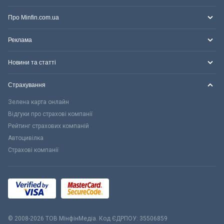
Про Minfin.com.ua
Реклама
Новини та статті
Страхування
Зелена карта онлайн
Відгуки про страхові компанії
Рейтинг страхових компаній
Автоцивілка
Страхові компанії
© 2008-2026 ТОВ МiнфiнМедiа. Код ЄДРПОУ: 35506859