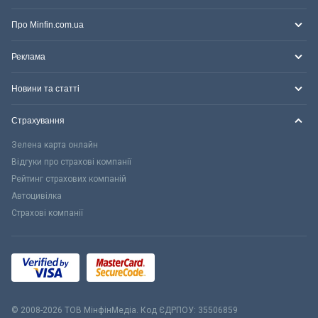
Про Minfin.com.ua
Реклама
Новини та статті
Страхування
Зелена карта онлайн
Відгуки про страхові компанії
Рейтинг страхових компаній
Автоцивілка
Страхові компанії
© 2008-2026 ТОВ МiнфiнМедiа. Код ЄДРПОУ: 35506859