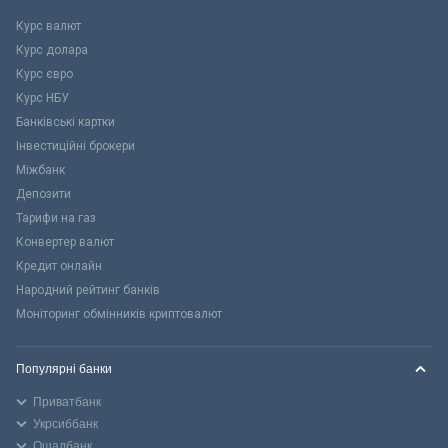
Курс валют
Курс долара
Курс євро
Курс НБУ
Банківські картки
Інвестиційні брокери
Міжбанк
Депозити
Тарифи на газ
Конвертер валют
Кредит онлайн
Народний рейтинг банків
Моніторинг обмінників криптовалют
Популярні банки
Приватбанк
Укрсиббанк
Ощадбанк