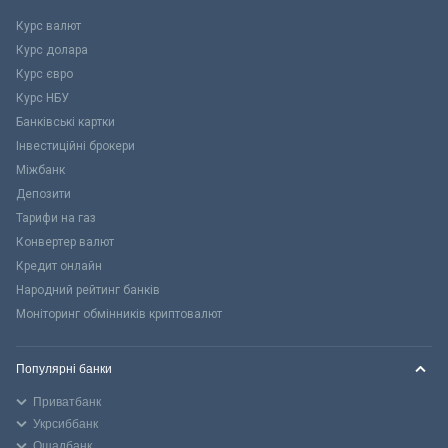
Курс валют
Курс долара
Курс євро
Курс НБУ
Банківські картки
Інвестиційні брокери
Міжбанк
Депозити
Тарифи на газ
Конвертер валют
Кредит онлайн
Народний рейтинг банків
Моніторинг обмінників криптовалют
Популярні банки
Приватбанк
Укрсиббанк
Ощадбанк