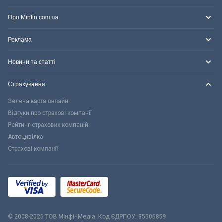
Про Minfin.com.ua
Реклама
Новини та статті
Страхування
Зелена карта онлайн
Відгуки про страхові компанії
Рейтинг страхових компаній
Автоцивілка
Страхові компанії
© 2008-2026 ТОВ МiнфiнМедiа. Код ЄДРПОУ: 35506859