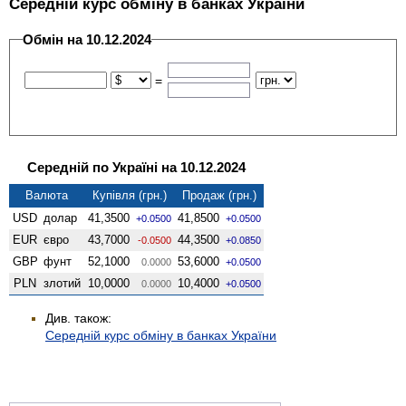
Середній курс обміну в банках України
Обмін на 10.12.2024
=
Середній по Україні на 10.12.2024
Валюта
Купівля (грн.)
Продаж (грн.)
USD
долар
41,3500
41,8500
+0.0500
+0.0500
EUR
євро
43,7000
44,3500
-0.0500
+0.0850
GBP
фунт
52,1000
53,6000
0.0000
+0.0500
PLN
злотий
10,0000
10,4000
0.0000
+0.0500
Див. також:
Середній курс обміну в банках України