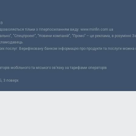
59
 дозволяється тільки з гіперпосиланням виду: www.minfin.com.ua
уально", "Спецпроект", "Новини компаній", "Промо" – це реклама, в розумінні З
екламодавець.
ьких послуг. Верифіковану банком інформацію про продукти та послуги можна
раторів мобільного та міського зв’язку за тарифами операторів
Б, 3 поверх