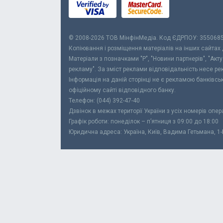
© 2008-2026 ТОВ МiнфiнМедiа. Код ЄДРПОУ: 355068
Копіювання і розміщення матеріалів на інших сайтах
Матеріали з позначками "Р", "Новини партнерів", "Акт
рекламу". За зміст реклами відповідальність несе р
Інформація на даній сторінці не є рекламою банківс
офіційному сайті відповідного банку.
Телефон: (044) 392-47-40
Дзвінок в межах території України з усіх номерів опе
Графік роботи: понеділок – п’ятниця з 09:00 до 18:00
Юридична адреса: Україна, Київ, Вадима Гетьмана, 1-