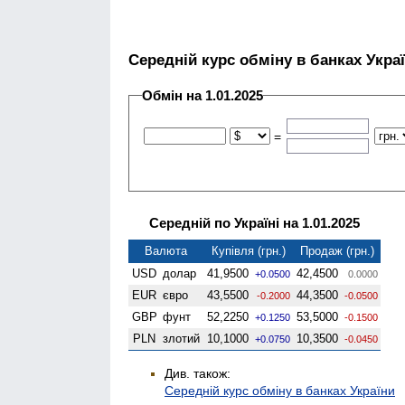
Середній курс обміну в банках Укра
Обмін на 1.01.2025
=
Середній по Україні на 1.01.2025
Валюта
Купівля (грн.)
Продаж (грн.)
USD
долар
41,9500
42,4500
+0.0500
0.0000
EUR
євро
43,5500
44,3500
-0.2000
-0.0500
GBP
фунт
52,2250
53,5000
+0.1250
-0.1500
PLN
злотий
10,1000
10,3500
+0.0750
-0.0450
Див. також:
Середній курс обміну в банках України