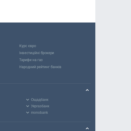
Курс євро
Інвестиційні брокери
Тарифи на газ
Народний рейтинг банків
Ощадбанк
Укргазбанк
monobank