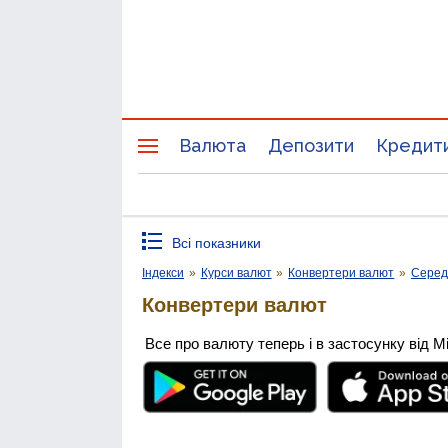
Валюта
Депозити
Кредит
Всі показники
Індекси
»
Курси валют
»
Конвертери валют
»
Середн
Конвертери валют
Все про валюту теперь і в застосунку від М