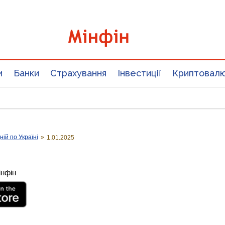
и
Банки
Страхування
Інвестиції
Криптовал
ій по Україні
»
1.01.2025
інфін