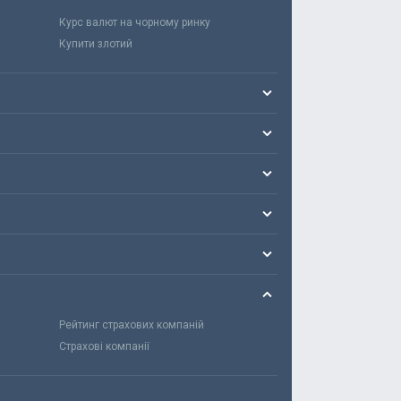
Курс валют на чорному ринку
Купити злотий
Рейтинг страхових компаній
Страхові компанії