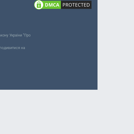
акону України "Про
 подивитися на