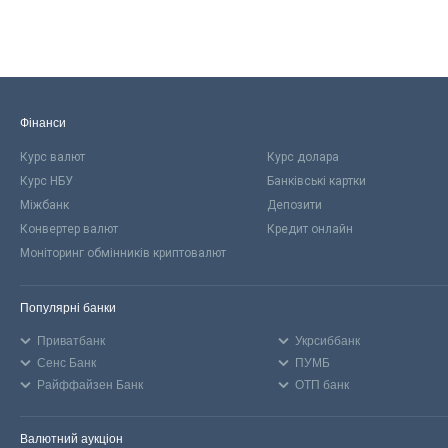
Фінанси
Курс валют
Курс долара
Курс НБУ
Банківські картки
Міжбанк
Депозити
Конвертер валют
Кредит онлайн
Моніторинг обмінників криптовалют
Популярні банки
Приватбанк
Укрсиббанк
Сенс Банк
ПУМБ
Райффайзен Банк
ОТП банк
Валютний аукціон