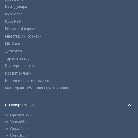
Курс долара
Курс євро
Курс НБУ
Банківські картки
Інвестиційні брокери
Міжбанк
Депозити
Тарифи на газ
Конвертер валют
Кредит онлайн
Народний рейтинг банків
Моніторинг обмінників криптовалют
Популярні банки
Приватбанк
Укрсиббанк
Ощадбанк
Сенс Банк