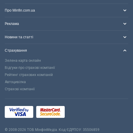
Про Minfin.com.ua
Реклама
Новини та статті
Страхування
Зелена карта онлайн
Відгуки про страхові компанії
Рейтинг страхових компаній
Автоцивілка
Страхові компанії
© 2008-2026 ТОВ МiнфiнМедiа. Код ЄДРПОУ: 35506859