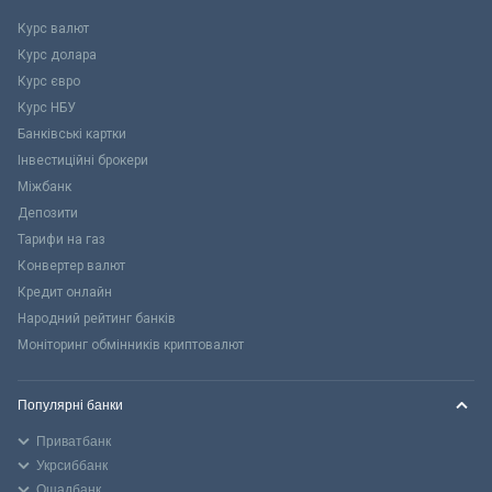
Курс валют
Курс долара
Курс євро
Курс НБУ
Банківські картки
Інвестиційні брокери
Міжбанк
Депозити
Тарифи на газ
Конвертер валют
Кредит онлайн
Народний рейтинг банків
Моніторинг обмінників криптовалют
Популярні банки
Приватбанк
Укрсиббанк
Ощадбанк