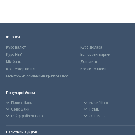
Фінанси
Курс валют
Курс долара
Курс НБУ
Банківські картки
Міжбанк
Депозити
Конвертер валют
Кредит онлайн
Моніторинг обмінників криптовалют
Популярні банки
Приватбанк
Укрсиббанк
Сенс Банк
ПУМБ
Райффайзен Банк
ОТП банк
Валютний аукціон