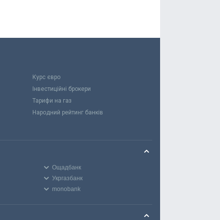
Курс євро
Інвестиційні брокери
Тарифи на газ
Народний рейтинг банків
Ощадбанк
Укргазбанк
monobank