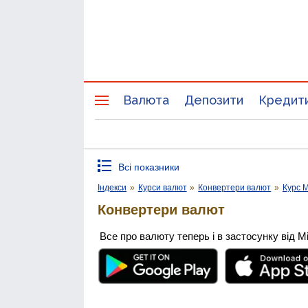
Валюта
Депозити
Кредит
Всі показники
Індекси
»
Курси валют
»
Конвертери валют
»
Курс M
Конвертери валют
Все про валюту теперь і в застосунку від М