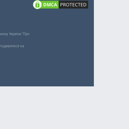
акону України "Про
 подивитися на