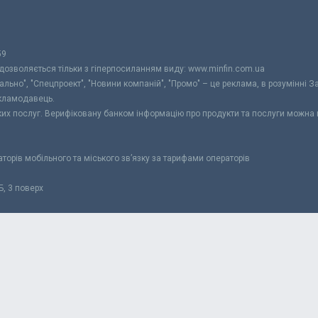
59
 дозволяється тільки з гіперпосиланням виду: www.minfin.com.ua
уально", "Спецпроект", "Новини компаній", "Промо" – це реклама, в розумінні З
екламодавець.
ьких послуг. Верифіковану банком інформацію про продукти та послуги можна
раторів мобільного та міського зв’язку за тарифами операторів
Б, 3 поверх