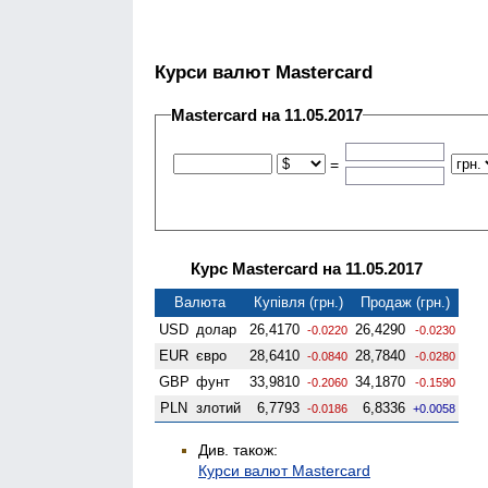
Курси валют Mastercard
Mastercard на 11.05.2017
=
Курс Mastercard на 11.05.2017
Валюта
Купівля (грн.)
Продаж (грн.)
USD
долар
26,4170
26,4290
-0.0220
-0.0230
EUR
євро
28,6410
28,7840
-0.0840
-0.0280
GBP
фунт
33,9810
34,1870
-0.2060
-0.1590
PLN
злотий
6,7793
6,8336
-0.0186
+0.0058
Див. також:
Курси валют Mastercard