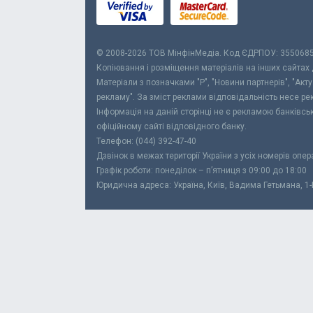
© 2008-2026 ТОВ МiнфiнМедiа. Код ЄДРПОУ: 355068
Копіювання і розміщення матеріалів на інших сайтах
Матеріали з позначками "Р", "Новини партнерів", "Акт
рекламу". За зміст реклами відповідальність несе р
Інформація на даній сторінці не є рекламою банківс
офіційному сайті відповідного банку.
Телефон: (044) 392-47-40
Дзвінок в межах території України з усіх номерів опе
Графік роботи: понеділок – п’ятниця з 09:00 до 18:00
Юридична адреса: Україна, Київ, Вадима Гетьмана, 1-