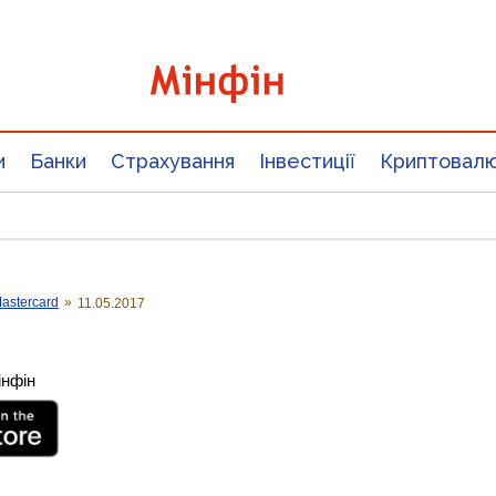
и
Банки
Страхування
Інвестиції
Криптовал
astercard
»
11.05.2017
інфін