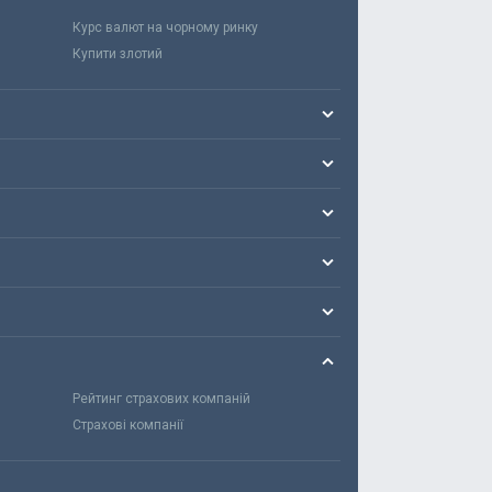
Курс валют на чорному ринку
Купити злотий
Рейтинг страхових компаній
Страхові компанії