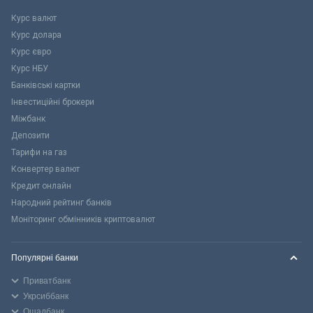
Курс валют
Курс долара
Курс євро
Курс НБУ
Банківські картки
Інвестиційні брокери
Міжбанк
Депозити
Тарифи на газ
Конвертер валют
Кредит онлайн
Народний рейтинг банків
Моніторинг обмінників криптовалют
Популярні банки
Приватбанк
Укрсиббанк
Ощадбанк