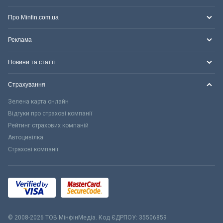
Про Minfin.com.ua
Реклама
Новини та статті
Страхування
Зелена карта онлайн
Відгуки про страхові компанії
Рейтинг страхових компаній
Автоцивілка
Страхові компанії
© 2008-2026 ТОВ МiнфiнМедiа. Код ЄДРПОУ: 35506859