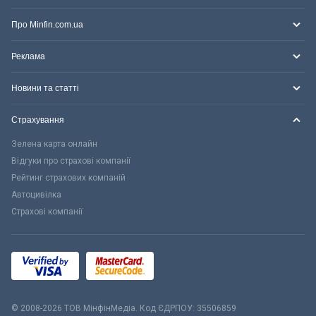
Про Minfin.com.ua
Реклама
Новини та статті
Страхування
Зелена карта онлайн
Відгуки про страхові компанії
Рейтинг страхових компаній
Автоцивілка
Страхові компанії
© 2008-2026 ТОВ МiнфiнМедiа. Код ЄДРПОУ: 35506859