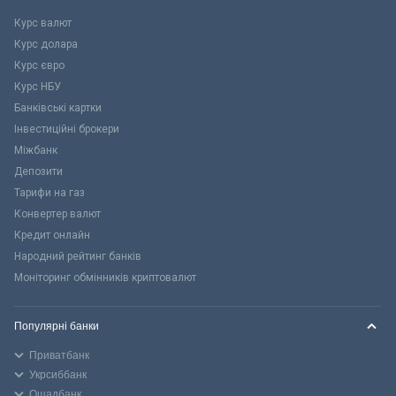
Курс валют
Курс долара
Курс євро
Курс НБУ
Банківські картки
Інвестиційні брокери
Міжбанк
Депозити
Тарифи на газ
Конвертер валют
Кредит онлайн
Народний рейтинг банків
Моніторинг обмінників криптовалют
Популярні банки
Приватбанк
Укрсиббанк
Ощадбанк