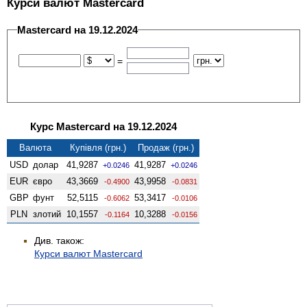
Курси валют Mastercard
Mastercard на 19.12.2024
=
Курс Mastercard на 19.12.2024
Валюта
Купівля (грн.)
Продаж (грн.)
USD
долар
41,9287
41,9287
+0.0246
+0.0246
EUR
євро
43,3669
43,9958
-0.4900
-0.0831
GBP
фунт
52,5115
53,3417
-0.6062
-0.0106
PLN
злотий
10,1557
10,3288
-0.1164
-0.0156
Див. також:
Курси валют Mastercard