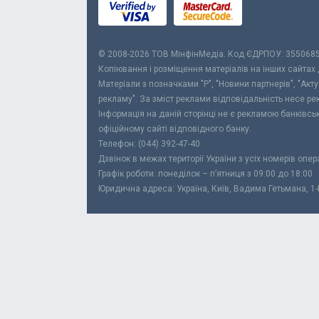
© 2008-2026 ТОВ МiнфiнМедiа. Код ЄДРПОУ: 355068
Копіювання і розміщення матеріалів на інших сайтах
Матеріали з позначками "Р", "Новини партнерів", "Акт
рекламу". За зміст реклами відповідальність несе р
Інформація на даній сторінці не є рекламою банківс
офіційному сайті відповідного банку.
Телефон: (044) 392-47-40
Дзвінок в межах території України з усіх номерів опе
Графік роботи: понеділок – п’ятниця з 09:00 до 18:00
Юридична адреса: Україна, Київ, Вадима Гетьмана, 1-