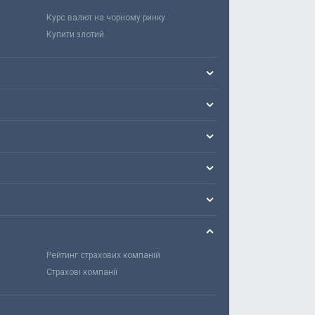
Курс валют на чорному ринку
Купити злотий
Рейтинг страхових компаній
Страхові компанії