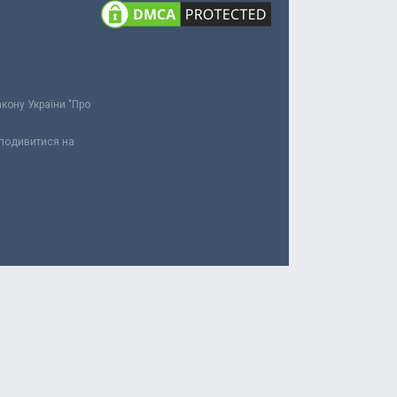
акону України "Про
 подивитися на