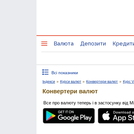
Валюта
Депозити
Кредит
Всі показники
Індекси
»
Курси валют
»
Конвертери валют
»
Курс V
Конвертери валют
Все про валюту теперь і в застосунку від М