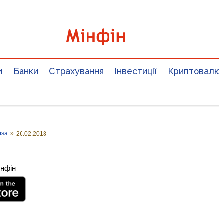
и
Банки
Страхування
Інвестиції
Криптовал
isa
»
26.02.2018
інфін