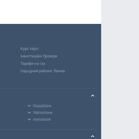
Курс євро
Інвестиційні брокери
Тарифи на газ
Народний рейтинг банків
Ощадбанк
Укргазбанк
monobank