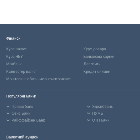
Фінанси
Курс валют
Курс долара
Курс НБУ
Банківські картки
Міжбанк
Депозити
Конвертер валют
Кредит онлайн
Моніторинг обмінників криптовалют
Популярні банки
Приватбанк
Укрсиббанк
Сенс Банк
ПУМБ
Райффайзен Банк
ОТП банк
Валютний аукціон