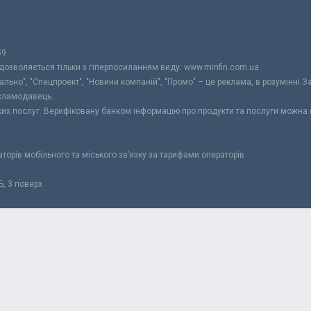
59
 дозволяється тільки з гіперпосиланням виду: www.minfin.com.ua
уально", "Спецпроект", "Новини компаній", "Промо" – це реклама, в розумінні З
екламодавець.
ьких послуг. Верифіковану банком інформацію про продукти та послуги можна
раторів мобільного та міського зв’язку за тарифами операторів
Б, 3 поверх