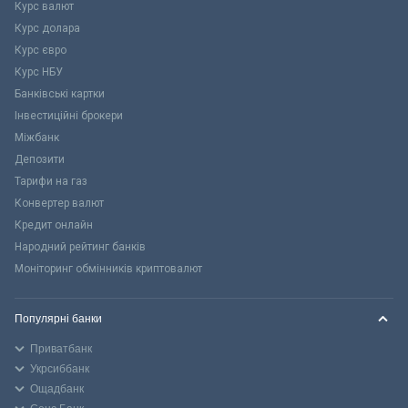
Курс валют
Курс долара
Курс євро
Курс НБУ
Банківські картки
Інвестиційні брокери
Міжбанк
Депозити
Тарифи на газ
Конвертер валют
Кредит онлайн
Народний рейтинг банків
Моніторинг обмінників криптовалют
Популярні банки
Приватбанк
Укрсиббанк
Ощадбанк