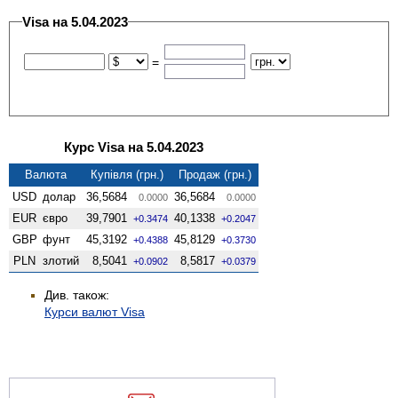
Visa на 5.04.2023
=
Курс Visa на 5.04.2023
Валюта
Купівля (грн.)
Продаж (грн.)
USD
долар
36,5684
36,5684
0.0000
0.0000
EUR
євро
39,7901
40,1338
+0.3474
+0.2047
GBP
фунт
45,3192
45,8129
+0.4388
+0.3730
PLN
злотий
8,5041
8,5817
+0.0902
+0.0379
Див. також:
Курси валют Visa