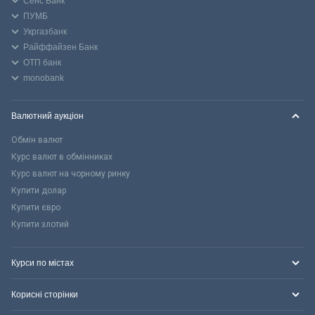
Сенс Банк
ПУМБ
Укргазбанк
Райффайзен Банк
ОТП банк
monobank
Валютний аукціон
Обмін валют
Курс валют в обмінниках
Курс валют на чорному ринку
Купити долар
Купити євро
Купити злотий
Курси по містах
Корисні сторінки