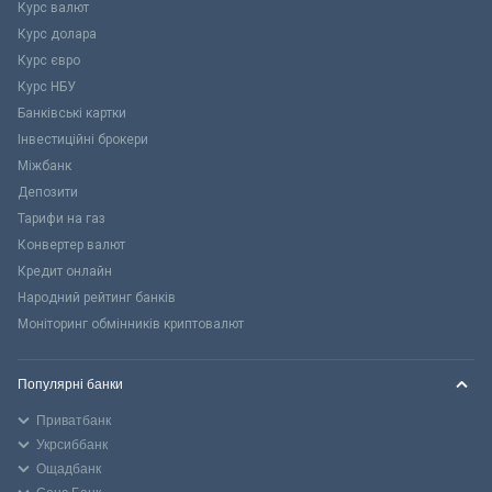
Курс валют
Курс долара
Курс євро
Курс НБУ
Банківські картки
Інвестиційні брокери
Міжбанк
Депозити
Тарифи на газ
Конвертер валют
Кредит онлайн
Народний рейтинг банків
Моніторинг обмінників криптовалют
Популярні банки
Приватбанк
Укрсиббанк
Ощадбанк