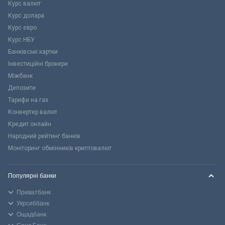
Курс валют
Курс долара
Курс євро
Курс НБУ
Банківські картки
Інвестиційні брокери
Міжбанк
Депозити
Тарифи на газ
Конвертер валют
Кредит онлайн
Народний рейтинг банків
Моніторинг обмінників криптовалют
Популярні банки
Приватбанк
Укрсиббанк
Ощадбанк