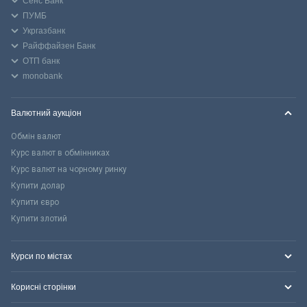
Сенс Банк
ПУМБ
Укргазбанк
Райффайзен Банк
ОТП банк
monobank
Валютний аукціон
Обмін валют
Курс валют в обмінниках
Курс валют на чорному ринку
Купити долар
Купити євро
Купити злотий
Курси по містах
Корисні сторінки