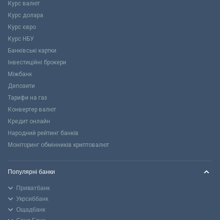
Курс валют
Курс долара
Курс євро
Курс НБУ
Банківські картки
Інвестиційні брокери
Міжбанк
Депозити
Тарифи на газ
Конвертер валют
Кредит онлайн
Народний рейтинг банків
Моніторинг обмінників криптовалют
Популярні банки
Приватбанк
Укрсиббанк
Ощадбанк