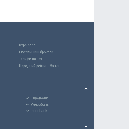
Курс євро
Інвестиційні брокери
Тарифи на газ
Народний рейтинг банків
Ощадбанк
Укргазбанк
monobank