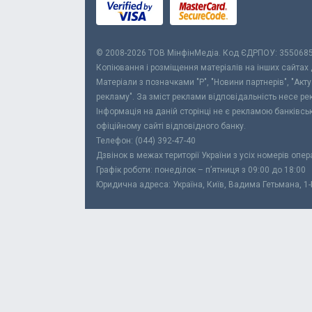
© 2008-2026 ТОВ МiнфiнМедiа. Код ЄДРПОУ: 355068
Копіювання і розміщення матеріалів на інших сайтах
Матеріали з позначками "Р", "Новини партнерів", "Акт
рекламу". За зміст реклами відповідальність несе р
Інформація на даній сторінці не є рекламою банківс
офіційному сайті відповідного банку.
Телефон: (044) 392-47-40
Дзвінок в межах території України з усіх номерів опе
Графік роботи: понеділок – п’ятниця з 09:00 до 18:00
Юридична адреса: Україна, Київ, Вадима Гетьмана, 1-