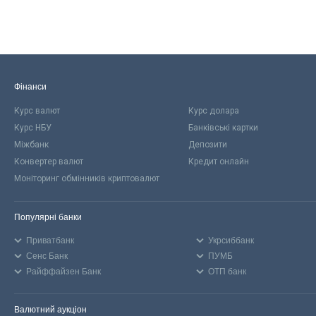
Фінанси
Курс валют
Курс долара
Курс НБУ
Банківські картки
Міжбанк
Депозити
Конвертер валют
Кредит онлайн
Моніторинг обмінників криптовалют
Популярні банки
Приватбанк
Укрсиббанк
Сенс Банк
ПУМБ
Райффайзен Банк
ОТП банк
Валютний аукціон