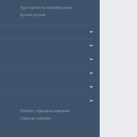
Курс валют на чорному ринку
Купити злотий
Рейтинг страхових компаній
Страхові компанії