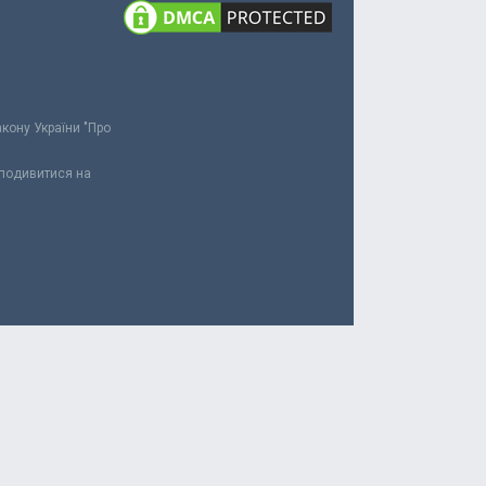
акону України "Про
 подивитися на