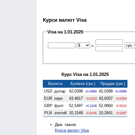
Курси валют Visa
Visa на 1.01.2025
=
Курс Visa на 1.01.2025
Валюта
Купівля (грн.)
Продаж (грн.)
USD
долар
42,0398
42,0398
+0.0988
+0.0988
EUR
євро
43,4817
43,8307
-0.0153
-0.0354
GBP
фунт
52,5497
52,8860
+0.1108
-0.0016
PLN
злотий
10,1548
10,2641
-0.0145
-0.0287
Див. також:
Курси валют Visa