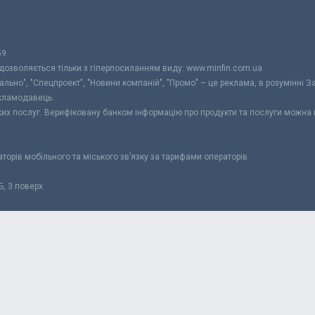
59
 дозволяється тільки з гіперпосиланням виду: www.minfin.com.ua
уально", "Спецпроект", "Новини компаній", "Промо" – це реклама, в розумінні З
екламодавець.
ьких послуг. Верифіковану банком інформацію про продукти та послуги можна
раторів мобільного та міського зв’язку за тарифами операторів
Б, 3 поверх