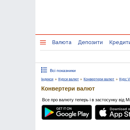
Валюта
Депозити
Кредит
Всі показники
Індекси
»
Курси валют
»
Конвертери валют
»
Курс V
Конвертери валют
Все про валюту теперь і в застосунку від М