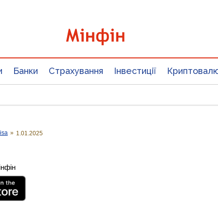
и
Банки
Страхування
Інвестиції
Криптовал
isa
»
1.01.2025
інфін