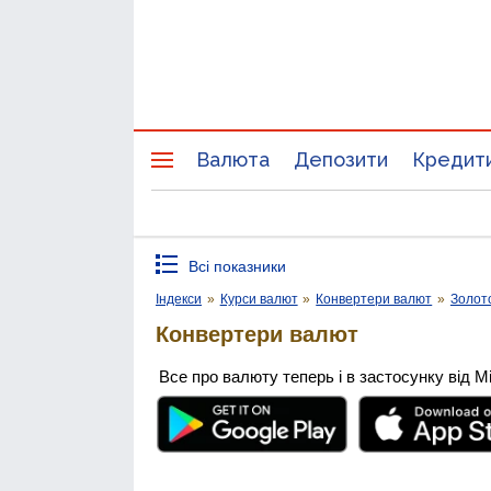
Валюта
Депозити
Кредит
Всі показники
Індекси
»
Курси валют
»
Конвертери валют
»
Золот
Конвертери валют
Все про валюту теперь і в застосунку від М