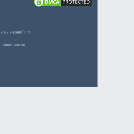
акону України "Про
 подивитися на