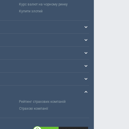
Курс валют на чорному ринку
Купити злотий
Рейтинг страхових компаній
Страхові компанії