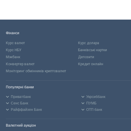
Фінанси
Курс валют
Курс долара
Курс НБУ
Банківські картки
Міжбанк
Депозити
Конвертер валют
Кредит онлайн
Моніторинг обмінників криптовалют
Популярні банки
Приватбанк
Укрсиббанк
Сенс Банк
ПУМБ
Райффайзен Банк
ОТП банк
Валютний аукціон