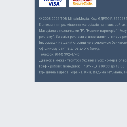
© 2008-2026 ТОВ МiнфiнМедiа. Код ЄДРПОУ: 355068
Копіювання і розміщення матеріалів на інших сайтах
Матеріали з позначками "Р", "Новини партнерів", "Акт
рекламу". За зміст реклами відповідальність несе р
Інформація на даній сторінці не є рекламою банківс
офіційному сайті відповідного банку.
Телефон: (044) 392-47-40
Дзвінок в межах території України з усіх номерів опе
Графік роботи: понеділок – п’ятниця з 09:00 до 18:00
Юридична адреса: Україна, Київ, Вадима Гетьмана, 1-