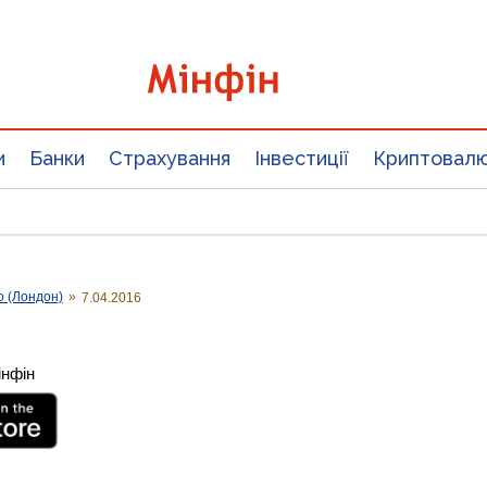
и
Банки
Страхування
Інвестиції
Криптовал
о (Лондон)
»
7.04.2016
інфін