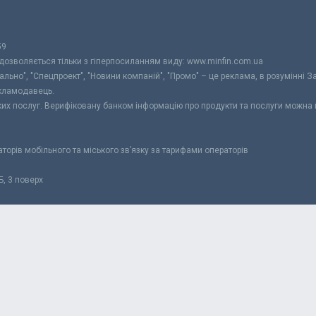
59
 дозволяється тільки з гіперпосиланням виду: www.minfin.com.ua
уально", "Спецпроект", "Новини компаній", "Промо" – це реклама, в розумінні З
екламодавець.
ьких послуг. Верифіковану банком інформацію про продукти та послуги можна
раторів мобільного та міського зв’язку за тарифами операторів
Б, 3 поверх