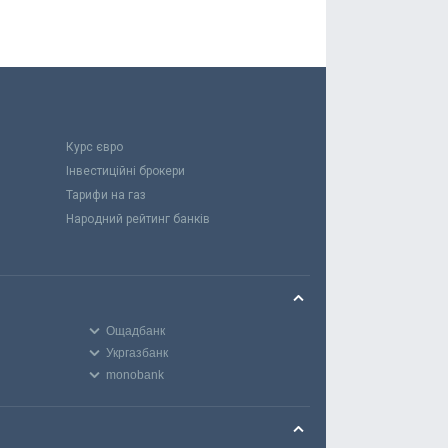
Курс євро
Інвестиційні брокери
Тарифи на газ
Народний рейтинг банків
Ощадбанк
Укргазбанк
monobank