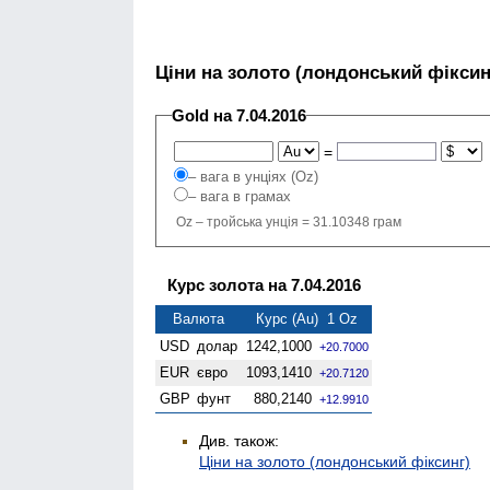
Ціни на золото (лондонський фіксин
Gold на 7.04.2016
=
– вага в унціях (Oz)
– вага в грамах
Oz – тройська унція = 31.10348 грам
Курс золота на 7.04.2016
Валюта
Курс (Au) 1 Oz
USD
долар
1242,1000
+20.7000
EUR
євро
1093,1410
+20.7120
GBP
фунт
880,2140
+12.9910
Див. також:
Ціни на золото (лондонський фіксинг)