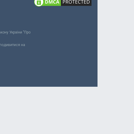
акону України "Про
 подивитися на