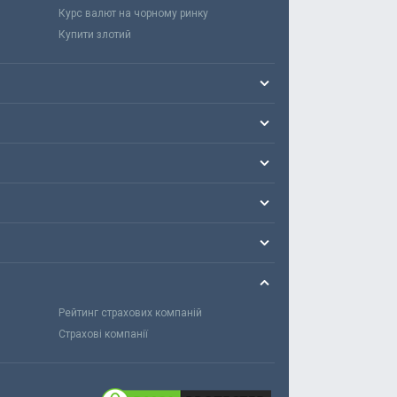
Курс валют на чорному ринку
Купити злотий
Рейтинг страхових компаній
Страхові компанії