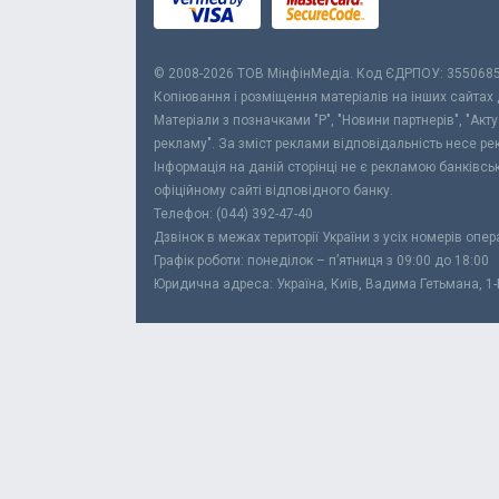
© 2008-2026 ТОВ МiнфiнМедiа. Код ЄДРПОУ: 355068
Копіювання і розміщення матеріалів на інших сайтах
Матеріали з позначками "Р", "Новини партнерів", "Акт
рекламу". За зміст реклами відповідальність несе р
Інформація на даній сторінці не є рекламою банківс
офіційному сайті відповідного банку.
Телефон: (044) 392-47-40
Дзвінок в межах території України з усіх номерів опе
Графік роботи: понеділок – п’ятниця з 09:00 до 18:00
Юридична адреса: Україна, Київ, Вадима Гетьмана, 1-