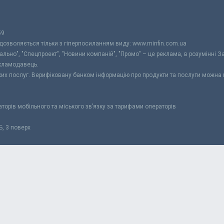
59
 дозволяється тільки з гіперпосиланням виду: www.minfin.com.ua
уально", "Спецпроект", "Новини компаній", "Промо" – це реклама, в розумінні З
екламодавець.
ьких послуг. Верифіковану банком інформацію про продукти та послуги можна
раторів мобільного та міського зв’язку за тарифами операторів
Б, 3 поверх