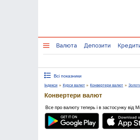
Валюта
Депозити
Кредит
Всі показники
Індекси
»
Курси валют
»
Конвертери валют
»
Золот
Конвертери валют
Все про валюту теперь і в застосунку від М