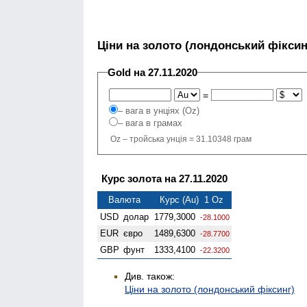
Ціни на золото (лондонський фіксин
Gold на 27.11.2020
=
– вага в унціях (Oz)
– вага в грамах
Oz – тройська унція = 31.10348 грам
Курс золота на 27.11.2020
Валюта
Курс (Au) 1 Oz
USD
долар
1779,3000
-28.1000
EUR
євро
1489,6300
-28.7700
GBP
фунт
1333,4100
-22.3200
Див. також:
Ціни на золото (лондонський фіксинг)