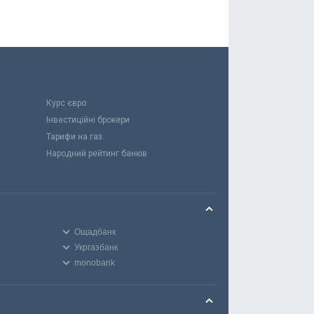
Курс євро
Інвестиційні брокери
Тарифи на газ
Народний рейтинг банків
Ощадбанк
Укргазбанк
monobank