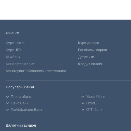
Фінанси
Курс валют
Курс долара
Курс НБУ
Банківські картки
Міжбанк
Депозити
Конвертер валют
Кредит онлайн
Моніторинг обмінників криптовалют
Популярні банки
Приватбанк
Укрсиббанк
Сенс Банк
ПУМБ
Райффайзен Банк
ОТП банк
Валютний аукціон