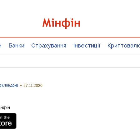
и
Банки
Страхування
Інвестиції
Криптовал
о (Лондон)
»
27.11.2020
інфін