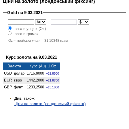
Ціни на золото (лондонський фіксинг)
Gold на 9.03.2021
=
– вага в унціях (Oz)
– вага в грамах
Oz – тройська унція = 31.10348 грам
Курс золота на 9.03.2021
Валюта
Курс (Au) 1 Oz
USD
долар
1716,9000
+29.8500
EUR
євро
1442,2000
+21.8700
GBP
фунт
1233,2500
+13.1800
Див. також:
Ціни на золото (лондонський фіксинг)