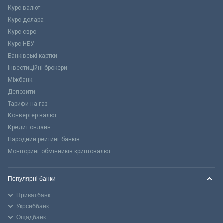
Курс валют
Курс долара
Курс євро
Курс НБУ
Банківські картки
Інвестиційні брокери
Міжбанк
Депозити
Тарифи на газ
Конвертер валют
Кредит онлайн
Народний рейтинг банків
Моніторинг обмінників криптовалют
Популярні банки
Приватбанк
Укрсиббанк
Ощадбанк