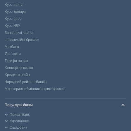
Курс валют
Курс долара
Курс євро
Курс НБУ
Банківські картки
Інвестиційні брокери
Міжбанк
Депозити
Тарифи на газ
Конвертер валют
Кредит онлайн
Народний рейтинг банків
Моніторинг обмінників криптовалют
Популярні банки
Приватбанк
Укрсиббанк
Ощадбанк