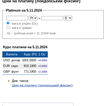
Ціни на платину (лондонський фіксинг)
Platinum на 5.11.2024
=
– вага в унціях (Oz)
– вага в грамах
Oz – тройська унція = 31.10348 грам
Курс платини на 5.11.2024
Валюта
Курс (Pt) 1 Oz
USD
долар
1001,0000
+4.0000
EUR
євро
919,1900
+4.9300
GBP
фунт
771,1900
+2.2000
Див. також:
Ціни на платину (лондонський фіксинг)