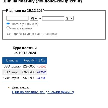
Ціни на платину (лондонський фіксинг)
Platinum на 19.12.2024
=
– вага в унціях (Oz)
– вага в грамах
Oz – тройська унція = 31.10348 грам
Курс платини
на 19.12.2024
Валюта
Курс (Pt) 1 Oz
USD
долар
929,0000
-1.0000
EUR
євро
892,8400
+6.7000
GBP
фунт
737,5900
+4.7300
Див. також:
Ціни на платину (лондонський фіксинг)