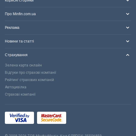
Корисні сторінки
Про Minfin.com.ua
Реклама
Новини та статті
Страхування
Зелена карта онлайн
Відгуки про страхові компанії
Рейтинг страхових компаній
Автоцивілка
Страхові компанії
© 2008-2026 ТОВ МiнфiнМедiа. Код ЄДРПОУ: 35506859