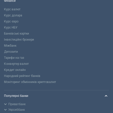
Фінанси
Курс валют
Курс долара
Курс євро
Курс НБУ
Банківські картки
Інвестиційні брокери
Міжбанк
Депозити
Тарифи на газ
Конвертер валют
Кредит онлайн
Народний рейтинг банків
Моніторинг обмінників криптовалют
Популярні банки
Приватбанк
Укрсиббанк