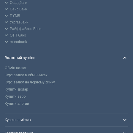
Ощадбанк
Сенс Банк
ПУМБ
Укргазбанк
Райффайзен Банк
ОТП банк
monobank
Валютний аукціон
Обмін валют
Курс валют в обмінниках
Курс валют на чорному ринку
Купити долар
Купити євро
Купити злотий
Курси по містах