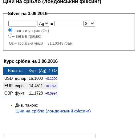
Ціни на срібло (лондонський фіксинг)
Silver на 3.06.2016
=
– вага в унціях (Oz)
– вага в грамах
Oz – тройська унція = 31.10348 грам
Курс срібла на 3.06.2016
Валюта
Курс (Ag) 1 Oz
USD
долар
16,1000
+0.1200
EUR
євро
14,4511
+0.1820
GBP
фунт
11,1728
+0.0994
Див. також:
Ціни на срібло (лондонський фіксинг)