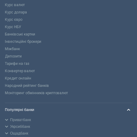
Курс валют
Курс долара
Курс євро
Курс НБУ
Банківські картки
Інвестиційні брокери
Міжбанк
Депозити
Тарифи на газ
Конвертер валют
Кредит онлайн
Народний рейтинг банків
Моніторинг обмінників криптовалют
Популярні банки
Приватбанк
Укрсиббанк
Ощадбанк