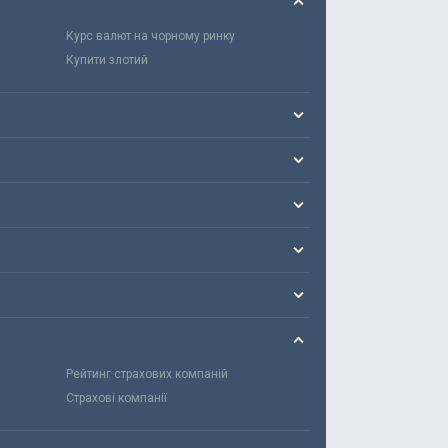
Курс валют на чорному ринку
Купити злотий
Рейтинг страхових компаній
Страхові компанії