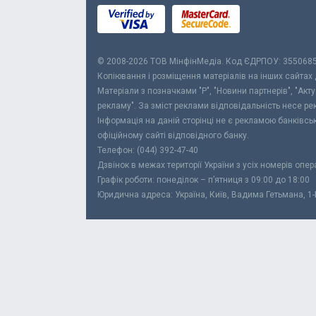
© 2008-2026 ТОВ МiнфiнМедiа. Код ЄДРПОУ: 355068
Копіювання і розміщення матеріалів на інших сайтах
Матеріали з позначками "Р", "Новини партнерів", "Акт
рекламу". За зміст реклами відповідальність несе р
Інформація на даній сторінці не є рекламою банківс
офіційному сайті відповідного банку.
Телефон: (044) 392-47-40
Дзвінок в межах території України з усіх номерів опе
Графік роботи: понеділок – п’ятниця з 09:00 до 18:00
Юридична адреса: Україна, Київ, Вадима Гетьмана, 1-