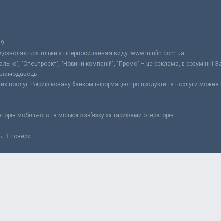
59
 дозволяється тільки з гіперпосиланням виду: www.minfin.com.ua
уально", "Спецпроект", "Новини компаній", "Промо" – це реклама, в розумінні З
екламодавець.
ьких послуг. Верифіковану банком інформацію про продукти та послуги можна
раторів мобільного та міського зв’язку за тарифами операторів
Б, 3 поверх