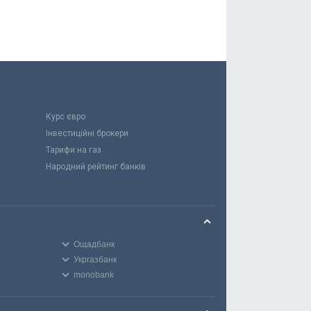
Курс євро
Інвестиційні брокери
Тарифи на газ
Народний рейтинг банків
Ощадбанк
Укргазбанк
monobank