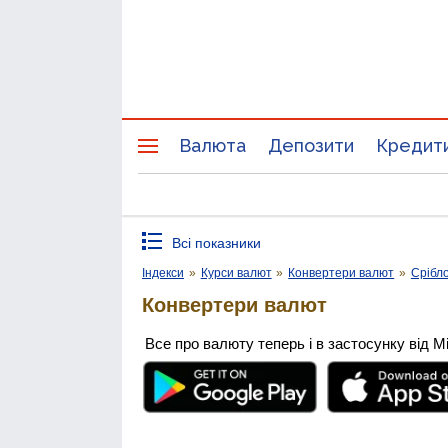
Валюта
Депозити
Кредит
Всі показники
Індекси
»
Курси валют
»
Конвертери валют
»
Срібл
Конвертери валют
Все про валюту теперь і в застосунку від М