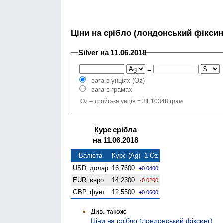
Ціни на срібло (лондонський фіксин
Silver на 11.06.2018
=
– вага в унціях (Oz)
– вага в грамах
Oz – тройська унція = 31.10348 грам
Курс срібла
на 11.06.2018
Валюта
Курс (Ag) 1 Oz
USD
долар
16,7600
+0.0400
EUR
євро
14,2300
-0.0200
GBP
фунт
12,5500
+0.0600
Див. також:
Ціни на срібло (лондонський фіксинг)