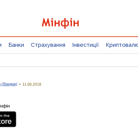
и
Банки
Страхування
Інвестиції
Криптовал
о (Лондон)
»
11.06.2018
інфін