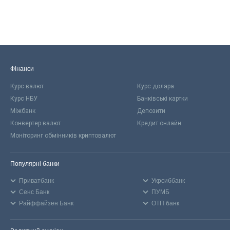
Фінанси
Курс валют
Курс долара
Курс НБУ
Банківські картки
Міжбанк
Депозити
Конвертер валют
Кредит онлайн
Моніторинг обмінників криптовалют
Популярні банки
Приватбанк
Укрсиббанк
Сенс Банк
ПУМБ
Райффайзен Банк
ОТП банк