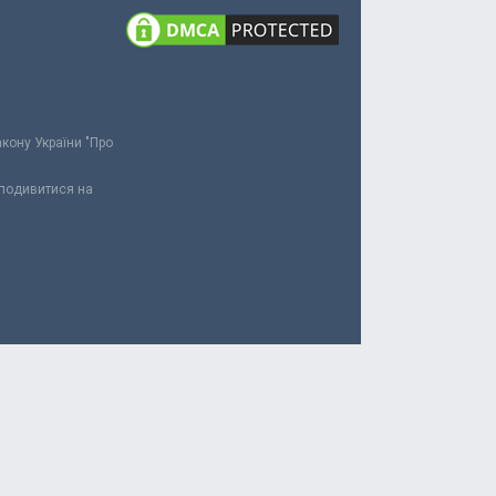
акону України "Про
 подивитися на