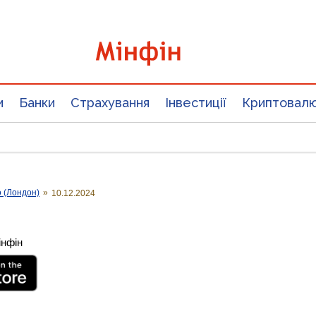
и
Банки
Страхування
Інвестиції
Криптовал
о (Лондон)
»
10.12.2024
інфін