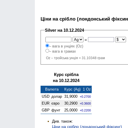
Ціни на срібло (лондонський фіксин
Silver на 10.12.2024
=
– вага в унціях (Oz)
– вага в грамах
Oz – тройська унція = 31.10348 грам
Курс срібла
на 10.12.2024
Валюта
Курс (Ag) 1 Oz
USD
долар
31,9000
+0.2700
EUR
євро
30,2900
+0.3600
GBP
фунт
25,0000
+0.2200
Див. також:
Ціни на срібло (лондонський фіксинг)