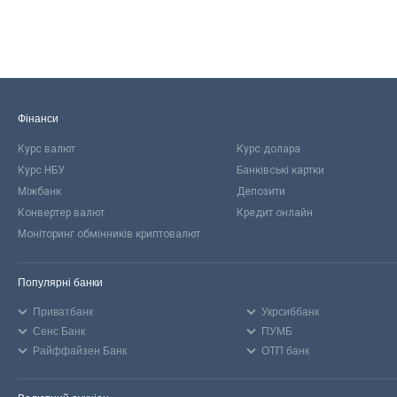
Фінанси
Курс валют
Курс долара
Курс НБУ
Банківські картки
Міжбанк
Депозити
Конвертер валют
Кредит онлайн
Моніторинг обмінників криптовалют
Популярні банки
Приватбанк
Укрсиббанк
Сенс Банк
ПУМБ
Райффайзен Банк
ОТП банк