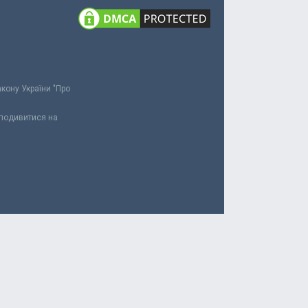
акону України "Про
 подивитися на