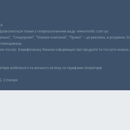
59
 дозволяється тільки з гіперпосиланням виду: www.minfin.com.ua
уально", "Спецпроект", "Новини компаній", "Промо" – це реклама, в розумінні З
екламодавець.
ьких послуг. Верифіковану банком інформацію про продукти та послуги можна
раторів мобільного та міського зв’язку за тарифами операторів
Б, 3 поверх