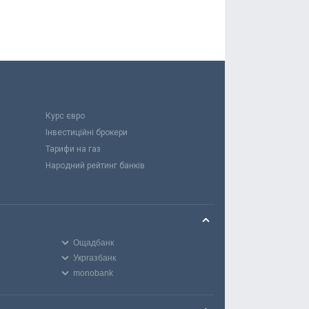
Курс євро
Інвестиційні брокери
Тарифи на газ
Народний рейтинг банків
Ощадбанк
Укргазбанк
monobank