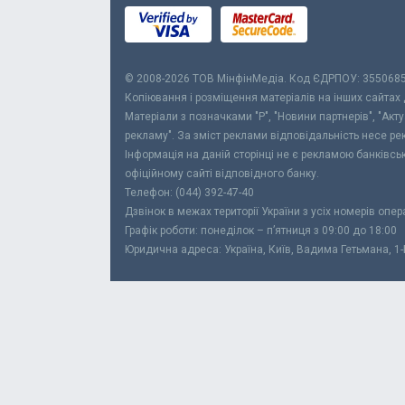
© 2008-2026 ТОВ МiнфiнМедiа. Код ЄДРПОУ: 355068
Копіювання і розміщення матеріалів на інших сайтах
Матеріали з позначками "Р", "Новини партнерів", "Акт
рекламу". За зміст реклами відповідальність несе р
Інформація на даній сторінці не є рекламою банківс
офіційному сайті відповідного банку.
Телефон: (044) 392-47-40
Дзвінок в межах території України з усіх номерів опе
Графік роботи: понеділок – п’ятниця з 09:00 до 18:00
Юридична адреса: Україна, Київ, Вадима Гетьмана, 1-