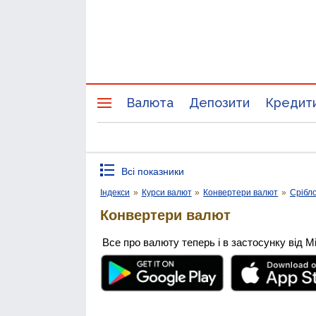
Валюта
Депозити
Кредит
Всі показники
Індекси
»
Курси валют
»
Конвертери валют
»
Срібл
Конвертери валют
Все про валюту теперь і в застосунку від М