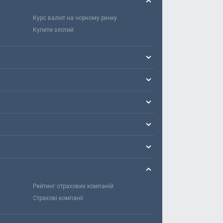
Курс валют на чорному ринку
Купити злотий
Рейтинг страхових компаній
Страхові компанії