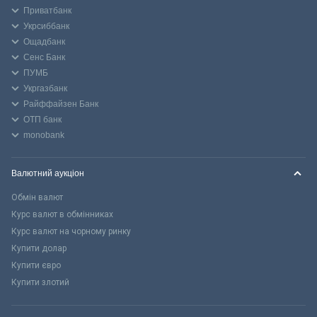
Приватбанк
Укрсиббанк
Ощадбанк
Сенс Банк
ПУМБ
Укргазбанк
Райффайзен Банк
ОТП банк
monobank
Валютний аукціон
Обмін валют
Курс валют в обмінниках
Курс валют на чорному ринку
Купити долар
Купити євро
Купити злотий