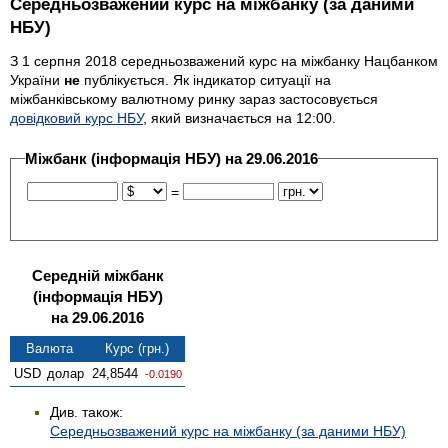
Середньозважений курс на міжбанку (за даними
НБУ)
З 1 серпня 2018 середньозважений курс на міжбанку Нацбанком
України
не
публікується. Як індикатор ситуації на
міжбанківському валютному ринку зараз застосовується
довідковий курс НБУ
, який визначається на 12:00.
Міжбанк (інформація НБУ) на 29.06.2016
=
Середній міжбанк
(інформація НБУ)
на 29.06.2016
Валюта
Курс (грн.)
USD
долар
24,8544
-0.0190
Див. також:
Середньозважений курс на міжбанку (за даними НБУ)