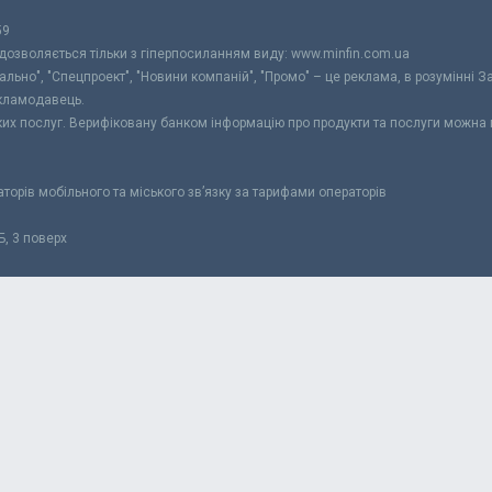
59
 дозволяється тільки з гіперпосиланням виду: www.minfin.com.ua
уально", "Спецпроект", "Новини компаній", "Промо" – це реклама, в розумінні З
екламодавець.
ьких послуг. Верифіковану банком інформацію про продукти та послуги можна
раторів мобільного та міського зв’язку за тарифами операторів
Б, 3 поверх