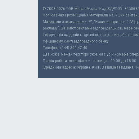
© 2008-2026 ТОВ МiнфiнМедiа. Код ЄДРПОУ: 355068
Копіювання і розміщення матеріалів на інших сайтах
Матеріали з позначками "Р", "Новини партнерів", "Акт
рекламу". За зміст реклами відповідальність несе р
Інформація на даній сторінці не є рекламою банківс
офіційному сайті відповідного банку.
Телефон: (044) 392-47-40
Дзвінок в межах території України з усіх номерів опе
Графік роботи: понеділок – п’ятниця з 09:00 до 18:00
Юридична адреса: Україна, Київ, Вадима Гетьмана, 1-