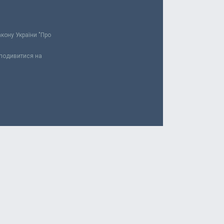
акону України "Про
 подивитися на