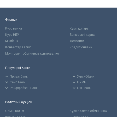
Фінанси
Курс валют
Курс долара
Курс НБУ
Банківські картки
Міжбанк
Депозити
Конвертер валют
Кредит онлайн
Моніторинг обмінників криптовалют
Популярні банки
Приватбанк
Укрсиббанк
Сенс Банк
ПУМБ
Райффайзен Банк
ОТП банк
Валютний аукціон
Обмін валют
Курс валют в обмінниках