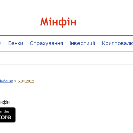
и
Банки
Страхування
Інвестиції
Криптовал
іжбанку
»
5.04.2012
інфін