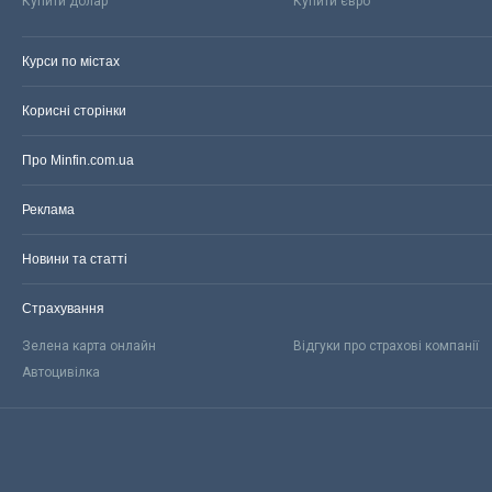
Купити долар
Купити євро
Курси по містах
Корисні сторінки
Про Minfin.com.ua
Реклама
Новини та статті
Страхування
Зелена карта онлайн
Відгуки про страхові компанії
Автоцивілка