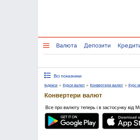
Валюта
Депозити
Кредит
Всі показники
Індекси
»
Курси валют
»
Конвертери валют
»
Курс м
Конвертери валют
Все про валюту теперь і в застосунку від М