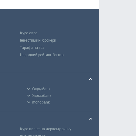
Курс євро
Інвестиційні брокери
Тарифи на газ
Народний рейтинг банків
Ощадбанк
Укргазбанк
monobank
Курс валют на чорному ринку