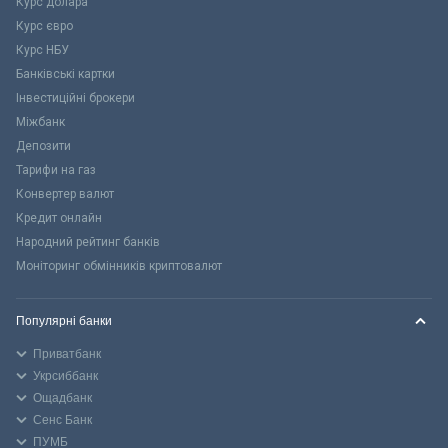
Курс долара
Курс євро
Курс НБУ
Банківські картки
Інвестиційні брокери
Міжбанк
Депозити
Тарифи на газ
Конвертер валют
Кредит онлайн
Народний рейтинг банків
Моніторинг обмінників криптовалют
Популярні банки
Приватбанк
Укрсиббанк
Ощадбанк
Сенс Банк
ПУМБ