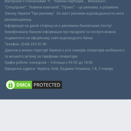
Матеріали з позначками "Р", "Новини партнерів", "Актуально",
"Спецпроект", "Новини компаній", "Промо" – це реклама, в розумінні
Закону України "Про рекламу". За зміст реклами відповідальність несе
рекламодавець.
Інформація на даній сторінці не є рекламою банківських послуг.
Верифіковану банком інформацію про продукти та послуги можна
подивитися на офіційному сайті відповідного банку.
Телефон: (044) 392-47-40
Дзвінок в межах території України з усіх номерів операторів мобільного
та міського зв’язку за тарифами операторів
Графік роботи: понеділок – п’ятниця з 09:00 до 18:00
Юридична адреса: Україна, Київ, Вадима Гетьмана, 1-Б, 3 поверх