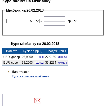
Курс валют на міжбанку
Міжбанк на 26.02.2018
=
Курс міжбанку на 26.02.2018
Валюта
Купівля (грн.)
Продаж (грн.)
USD
долар
26,9900
27,0150
+0.0300
+0.0250
EUR
євро
33,2003
33,2284
+0.0422
+0.0334
Див. також:
Курс валют на міжбанку