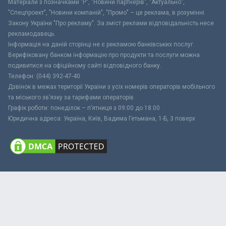
Матеріали з позначками "Р", "Новини партнерів", "Актуально",
"Спецпроект", "Новини компаній", "Промо" – це реклама, в розумінні
Закону України "Про рекламу". За зміст реклами відповідальність несе
рекламодавець.
Інформація на даній сторінці не є рекламою банківських послуг.
Верифіковану банком інформацію про продукти та послуги можна
подивитися на офіційному сайті відповідного банку.
Телефон: (044) 392-47-40
Дзвінок в межах території України з усіх номерів операторів мобільного
та міського зв’язку за тарифами операторів
Графік роботи: понеділок – п’ятниця з 09:00 до 18:00
Юридична адреса: Україна, Київ, Вадима Гетьмана, 1-Б, 3 поверх