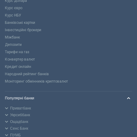
Курс долара
Курс євро
Курс НБУ
Банківські картки
Інвестиційні брокери
Міжбанк
Депозити
Тарифи на газ
Конвертер валют
Кредит онлайн
Народний рейтинг банків
Моніторинг обмінників криптовалют
Популярні банки
Приватбанк
Укрсиббанк
Ощадбанк
Сенс Банк
ПУМБ