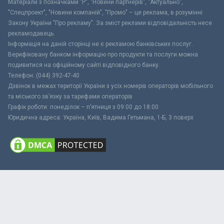
Матеріали з позначками "Р", "Новини партнерів", "Актуально",
"Спецпроект", "Новини компаній", "Промо" – це реклама, в розумінні
Закону України "Про рекламу". За зміст реклами відповідальність несе
рекламодавець.
Інформація на даній сторінці не є рекламою банківських послуг.
Верифіковану банком інформацію про продукти та послуги можна
подивитися на офіційному сайті відповідного банку.
Телефон: (044) 392-47-40
Дзвінок в межах території України з усіх номерів операторів мобільного
та міського зв’язку за тарифами операторів
Графік роботи: понеділок – п’ятниця з 09:00 до 18:00
Юридична адреса: Україна, Київ, Вадима Гетьмана, 1-Б, 3 поверх