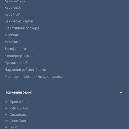
Курс долара
Курс євро
Курс НБУ
Банківські картки
Інвестиційні брокери
Міжбанк
Депозити
Тарифи на газ
Конвертер валют
Кредит онлайн
Народний рейтинг банків
Моніторинг обмінників криптовалют
Популярні банки
Приватбанк
Укрсиббанк
Ощадбанк
Сенс Банк
ПУМБ