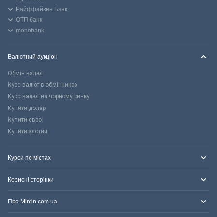
Райффайзен Банк
ОТП банк
monobank
Валютний аукціон
Обмін валют
Курс валют в обмінниках
Курс валют на чорному ринку
Купити долар
Купити євро
Купити злотий
Курси по містах
Корисні сторінки
Про Minfin.com.ua