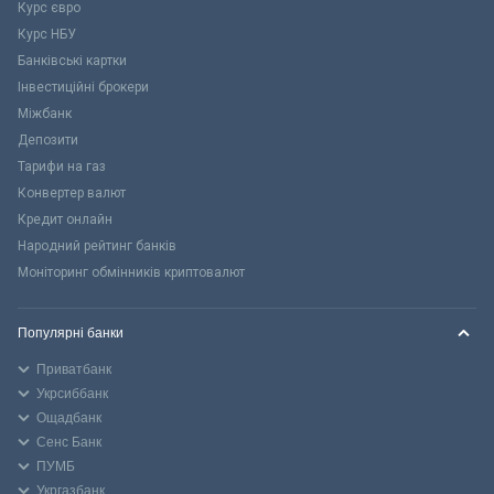
Курс євро
Курс НБУ
Банківські картки
Інвестиційні брокери
Міжбанк
Депозити
Тарифи на газ
Конвертер валют
Кредит онлайн
Народний рейтинг банків
Моніторинг обмінників криптовалют
Популярні банки
Приватбанк
Укрсиббанк
Ощадбанк
Сенс Банк
ПУМБ
Укргазбанк