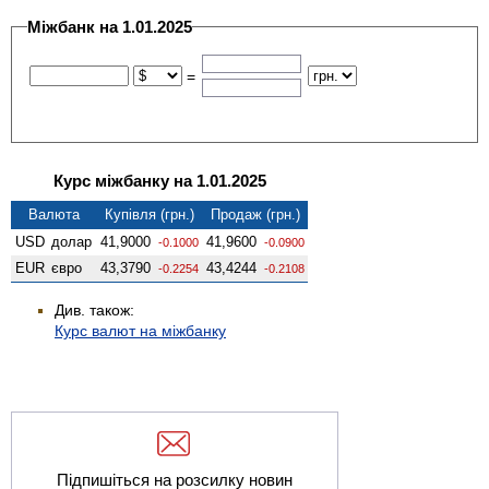
Міжбанк на 1.01.2025
=
Курс міжбанку на 1.01.2025
Валюта
Купівля (грн.)
Продаж (грн.)
USD
долар
41,9000
41,9600
-0.1000
-0.0900
EUR
євро
43,3790
43,4244
-0.2254
-0.2108
Див. також:
Курс валют на міжбанку
Підпишіться на розсилку новин