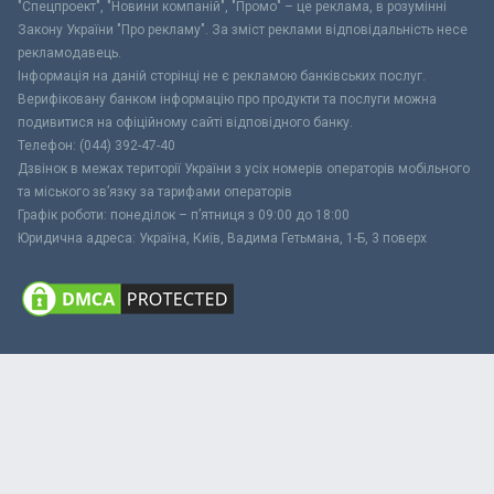
"Спецпроект", "Новини компаній", "Промо" – це реклама, в розумінні
Закону України "Про рекламу". За зміст реклами відповідальність несе
рекламодавець.
Інформація на даній сторінці не є рекламою банківських послуг.
Верифіковану банком інформацію про продукти та послуги можна
подивитися на офіційному сайті відповідного банку.
Телефон: (044) 392-47-40
Дзвінок в межах території України з усіх номерів операторів мобільного
та міського зв’язку за тарифами операторів
Графік роботи: понеділок – п’ятниця з 09:00 до 18:00
Юридична адреса: Україна, Київ, Вадима Гетьмана, 1-Б, 3 поверх