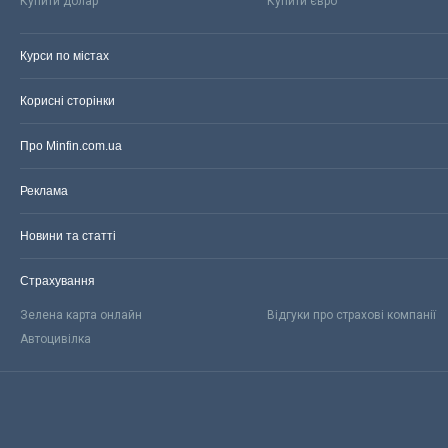
Купити долар
Купити євро
Курси по містах
Корисні сторінки
Про Minfin.com.ua
Реклама
Новини та статті
Страхування
Зелена карта онлайн
Відгуки про страхові компанії
Автоцивілка