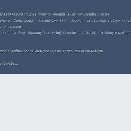
59
 дозволяється тільки з гіперпосиланням виду: www.minfin.com.ua
уально", "Спецпроект", "Новини компаній", "Промо" – це реклама, в розумінні З
екламодавець.
ьких послуг. Верифіковану банком інформацію про продукти та послуги можна
раторів мобільного та міського зв’язку за тарифами операторів
Б, 3 поверх