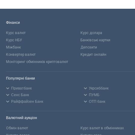
Фінанси
Курс валют
Курс долара
Курс НБУ
Банківські картки
Міжбанк
Депозити
Конвертер валют
Кредит онлайн
Моніторинг обмінників криптовалют
Популярні банки
Приватбанк
Укрсиббанк
Сенс Банк
ПУМБ
Райффайзен Банк
ОТП банк
Валютний аукціон
Обмін валют
Курс валют в обмінниках