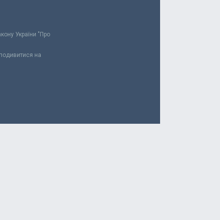
акону України "Про
 подивитися на