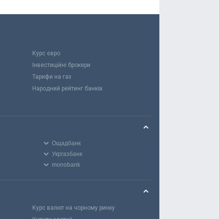
Курс євро
Інвестиційні брокери
Тарифи на газ
Народний рейтинг банків
Ощадбанк
Укргазбанк
monobank
Курс валют на чорному ринку