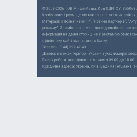
© 2008-2026 ТОВ МiнфiнМедiа. Код ЄДРПОУ: 355068
Копіювання і розміщення матеріалів на інших сайтах
Матеріали з позначками "Р", "Новини партнерів", "Акт
рекламу". За зміст реклами відповідальність несе р
Інформація на даній сторінці не є рекламою банківс
офіційному сайті відповідного банку.
Телефон: (044) 392-47-40
Дзвінок в межах території України з усіх номерів опе
Графік роботи: понеділок – п’ятниця з 09:00 до 18:00
Юридична адреса: Україна, Київ, Вадима Гетьмана, 1-