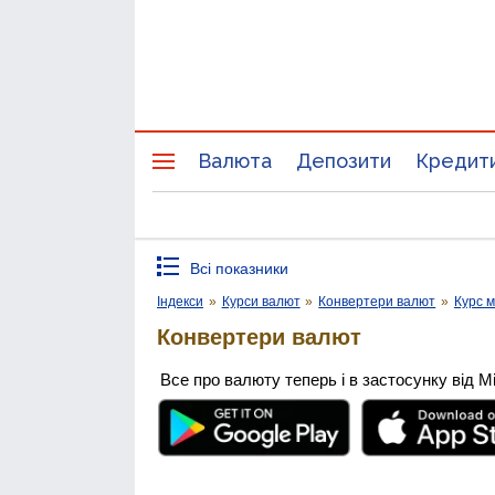
Валюта
Депозити
Кредит
Всі показники
Індекси
»
Курси валют
»
Конвертери валют
»
Курс м
Конвертери валют
Все про валюту теперь і в застосунку від М