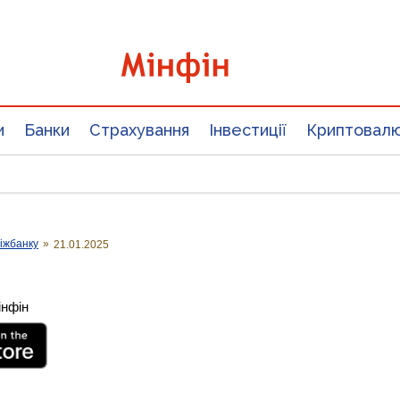
и
Банки
Страхування
Інвестиції
Криптовал
іжбанку
»
21.01.2025
інфін