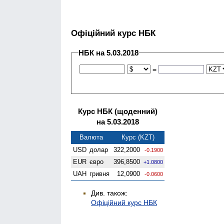
Офіційний курс НБК
НБК на 5.03.2018
=
Курс НБК (щоденний)
на 5.03.2018
Валюта
Курс (KZT)
USD
долар
322,2000
-0.1900
EUR
євро
396,8500
+1.0800
UAH
гривня
12,0900
-0.0600
Див. також:
Офіційний курс НБК