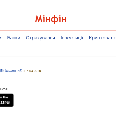
и
Банки
Страхування
Інвестиції
Криптовал
НБК (щоденний)
»
5.03.2018
інфін