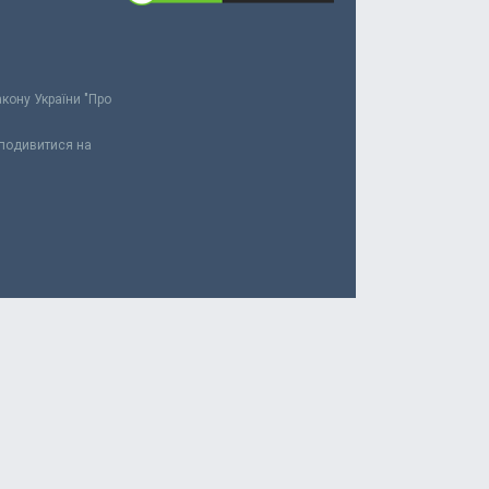
акону України "Про
 подивитися на