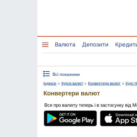
Валюта
Депозити
Кредит
Всі показники
Індекси
»
Курси валют
»
Конвертери валют
»
Курс 
Конвертери валют
Все про валюту теперь і в застосунку від М