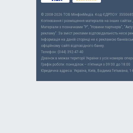
© 2008-2026 ТОВ МiнфiнМедiа. Код ЄДРПОУ: 355068
Копіювання і розміщення матеріалів на інших сайтах
Матеріали з позначками "Р", "Новини партнерів", "Акт
рекламу". За зміст реклами відповідальність несе р
Інформація на даній сторінці не є рекламою банківс
офіційному сайті відповідного банку.
Телефон: (044) 392-47-40
Дзвінок в межах території України з усіх номерів опе
Графік роботи: понеділок – п’ятниця з 09:00 до 18:00
Юридична адреса: Україна, Київ, Вадима Гетьмана, 1-