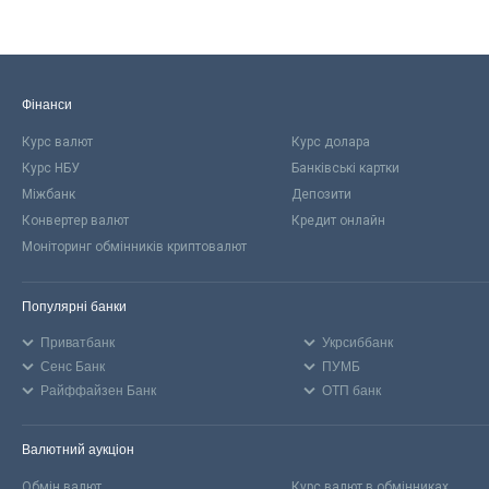
Фінанси
Курс валют
Курс долара
Курс НБУ
Банківські картки
Міжбанк
Депозити
Конвертер валют
Кредит онлайн
Моніторинг обмінників криптовалют
Популярні банки
Приватбанк
Укрсиббанк
Сенс Банк
ПУМБ
Райффайзен Банк
ОТП банк
Валютний аукціон
Обмін валют
Курс валют в обмінниках