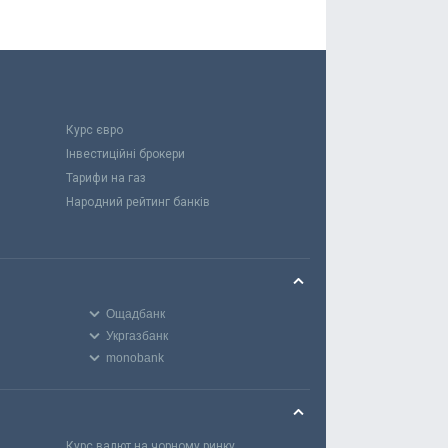
Курс євро
Інвестиційні брокери
Тарифи на газ
Народний рейтинг банків
Ощадбанк
Укргазбанк
monobank
Курс валют на чорному ринку