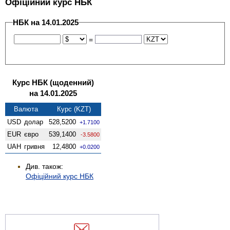
Офіційний курс НБК
НБК на 14.01.2025
=
Курс НБК (щоденний)
на 14.01.2025
Валюта
Курс (KZT)
USD
долар
528,5200
+1.7100
EUR
євро
539,1400
-3.5800
UAH
гривня
12,4800
+0.0200
Див. також:
Офіційний курс НБК