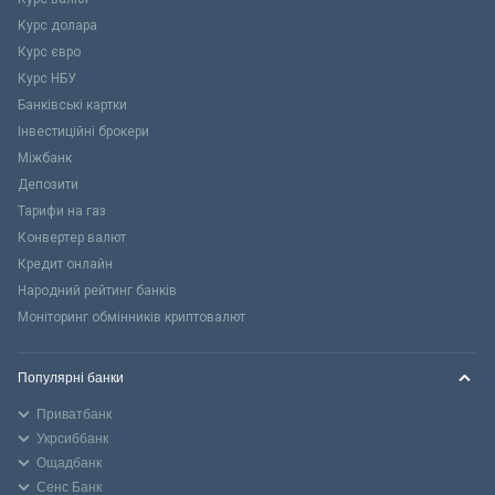
Курс долара
Курс євро
Курс НБУ
Банківські картки
Інвестиційні брокери
Міжбанк
Депозити
Тарифи на газ
Конвертер валют
Кредит онлайн
Народний рейтинг банків
Моніторинг обмінників криптовалют
Популярні банки
Приватбанк
Укрсиббанк
Ощадбанк
Сенс Банк