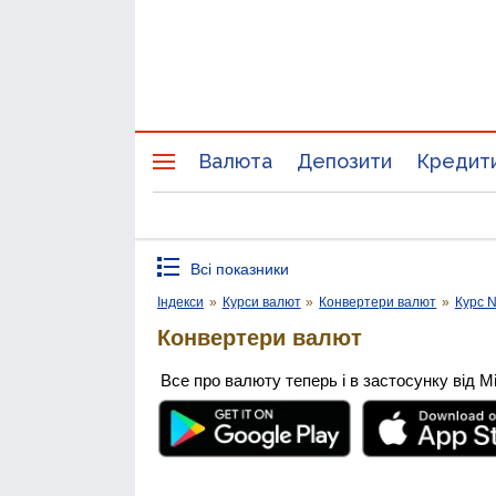
Валюта
Депозити
Кредит
Всі показники
Індекси
»
Курси валют
»
Конвертери валют
»
Курс N
Конвертери валют
Все про валюту теперь і в застосунку від М