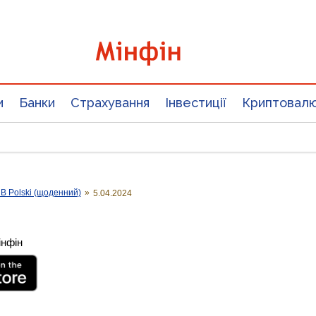
и
Банки
Страхування
Інвестиції
Криптовал
B Polski (щоденний)
»
5.04.2024
інфін