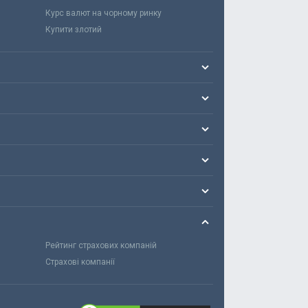
Курс валют на чорному ринку
Купити злотий
Рейтинг страхових компаній
Страхові компанії