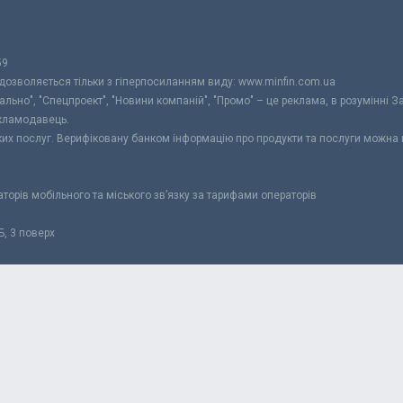
59
 дозволяється тільки з гіперпосиланням виду: www.minfin.com.ua
уально", "Спецпроект", "Новини компаній", "Промо" – це реклама, в розумінні З
екламодавець.
ьких послуг. Верифіковану банком інформацію про продукти та послуги можна
раторів мобільного та міського зв’язку за тарифами операторів
Б, 3 поверх