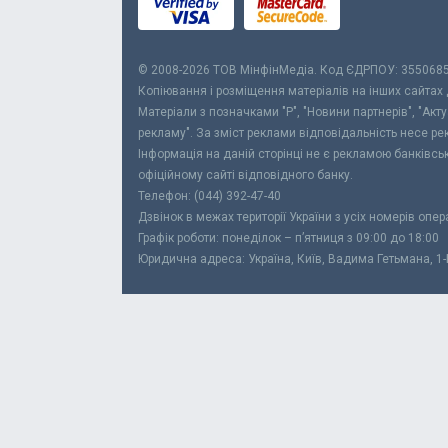
© 2008-2026 ТОВ МiнфiнМедiа. Код ЄДРПОУ: 355068
Копіювання і розміщення матеріалів на інших сайтах
Матеріали з позначками "Р", "Новини партнерів", "Акт
рекламу". За зміст реклами відповідальність несе р
Інформація на даній сторінці не є рекламою банківс
офіційному сайті відповідного банку.
Телефон: (044) 392-47-40
Дзвінок в межах території України з усіх номерів опе
Графік роботи: понеділок – п’ятниця з 09:00 до 18:00
Юридична адреса: Україна, Київ, Вадима Гетьмана, 1-