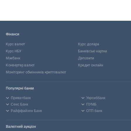
Фінанси
Курс валют
Курс долара
Курс НБУ
Банківські картки
Міжбанк
Депозити
Конвертер валют
Кредит онлайн
Моніторинг обмінників криптовалют
Популярні банки
Приватбанк
Укрсиббанк
Сенс Банк
ПУМБ
Райффайзен Банк
ОТП банк
Валютний аукціон