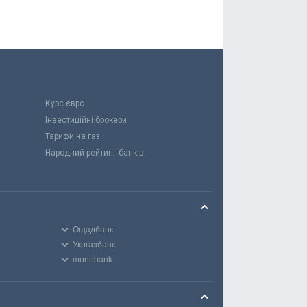
Курс євро
Інвестиційні брокери
Тарифи на газ
Народний рейтинг банків
Ощадбанк
Укргазбанк
monobank