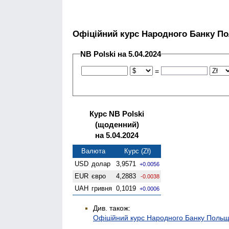
Офіційний курс Народного Банку П
NB Polski на 5.04.2024
=
Курс NB Polski
(щоденний)
на 5.04.2024
Валюта
Курс (Zł)
USD
долар
3,9571
+0.0056
EUR
євро
4,2883
-0.0038
UAH
гривня
0,1019
+0.0006
Див. також:
Офіційний курс Народного Банку Польщ