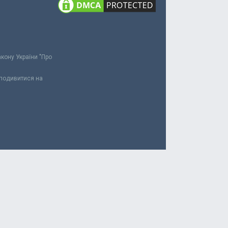
акону України "Про
 подивитися на