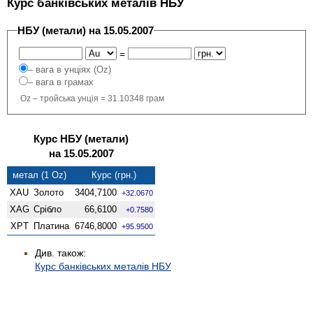
Курс банківських металів НБУ
НБУ (метали) на 15.05.2007
=
– вага в унціях (Oz)
– вага в грамах
Oz – тройська унція = 31.10348 грам
Курс НБУ (метали)
на 15.05.2007
метал (1 Oz)
Курс (грн.)
XAU
Золото
3404,7100
+32.0670
XAG
Срібло
66,6100
+0.7580
XPT
Платина
6746,8000
+95.9500
Див. також:
Курс банківських металів НБУ