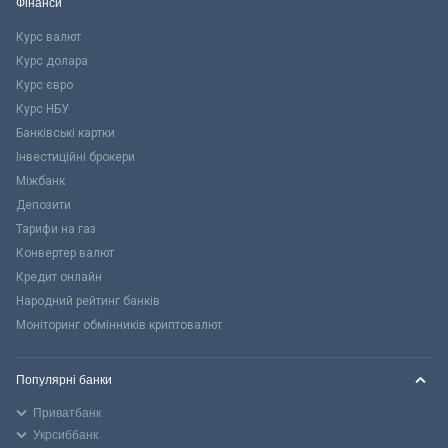
Фінанси
Курс валют
Курс долара
Курс євро
Курс НБУ
Банківські картки
Інвестиційні брокери
Міжбанк
Депозити
Тарифи на газ
Конвертер валют
Кредит онлайн
Народний рейтинг банків
Моніторинг обмінників криптовалют
Популярні банки
Приватбанк
Укрсиббанк