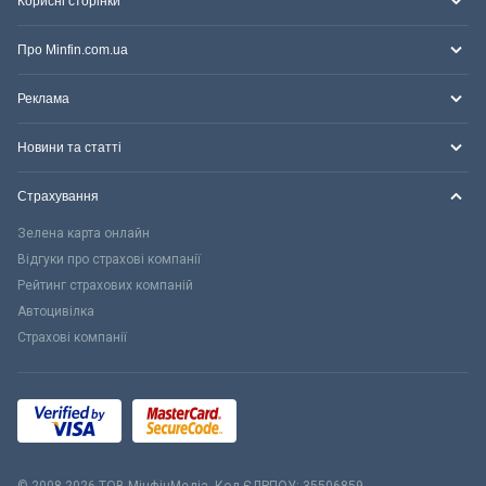
Корисні сторінки
Про Minfin.com.ua
Реклама
Новини та статті
Страхування
Зелена карта онлайн
Відгуки про страхові компанії
Рейтинг страхових компаній
Автоцивілка
Страхові компанії
© 2008-2026 ТОВ МiнфiнМедiа. Код ЄДРПОУ: 35506859