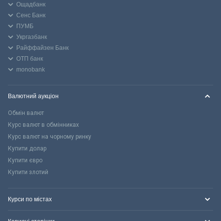
Ощадбанк
Сенс Банк
ПУМБ
Укргазбанк
Райффайзен Банк
ОТП банк
monobank
Валютний аукціон
Обмін валют
Курс валют в обмінниках
Курс валют на чорному ринку
Купити долар
Купити євро
Купити злотий
Курси по містах