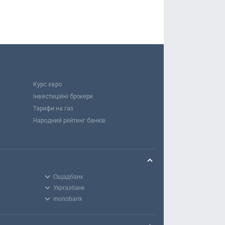
Курс євро
Інвестиційні брокери
Тарифи на газ
Народний рейтинг банків
Ощадбанк
Укргазбанк
monobank