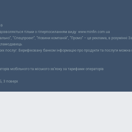
59
 дозволяється тільки з гіперпосиланням виду: www.minfin.com.ua
уально", "Спецпроект", "Новини компаній", "Промо" – це реклама, в розумінні З
екламодавець.
ьких послуг. Верифіковану банком інформацію про продукти та послуги можна
раторів мобільного та міського зв’язку за тарифами операторів
Б, 3 поверх