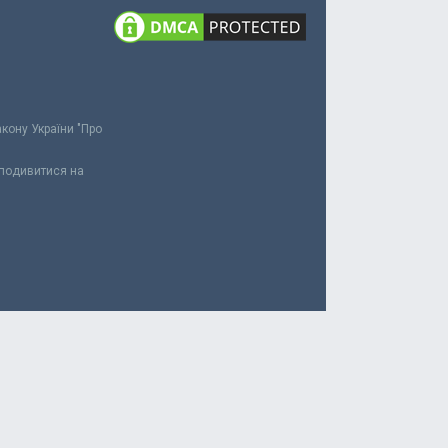
акону України "Про
 подивитися на