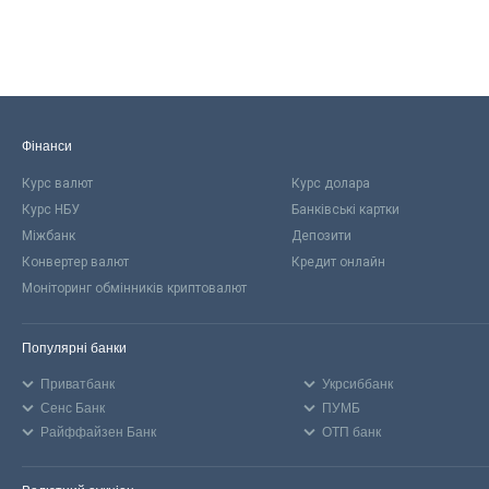
Фінанси
Курс валют
Курс долара
Курс НБУ
Банківські картки
Міжбанк
Депозити
Конвертер валют
Кредит онлайн
Моніторинг обмінників криптовалют
Популярні банки
Приватбанк
Укрсиббанк
Сенс Банк
ПУМБ
Райффайзен Банк
ОТП банк