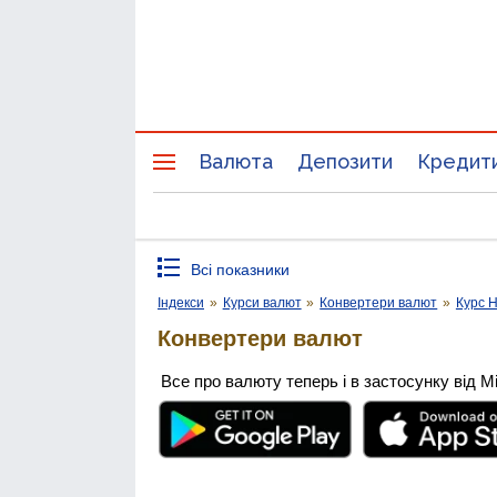
Валюта
Депозити
Кредит
Всі показники
Індекси
»
Курси валют
»
Конвертери валют
»
Курс 
Конвертери валют
Все про валюту теперь і в застосунку від М