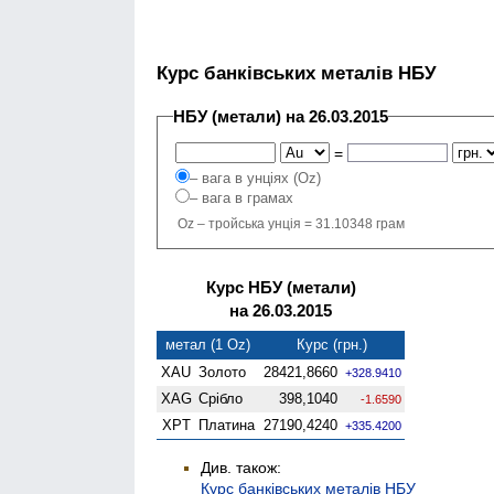
Курс банківських металів НБУ
НБУ (метали) на 26.03.2015
=
– вага в унціях (Oz)
– вага в грамах
Oz – тройська унція = 31.10348 грам
Курс НБУ (метали)
на 26.03.2015
метал (1 Oz)
Курс (грн.)
XAU
Золото
28421,8660
+328.9410
XAG
Срібло
398,1040
-1.6590
XPT
Платина
27190,4240
+335.4200
Див. також:
Курс банківських металів НБУ