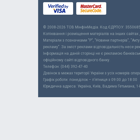
© 2008-2026 ТОВ МiнфiнМедiа. Код ЄДРПОУ: 355068
Копіювання і розміщення матеріалів на інших сайтах
Матеріали з позначками "Р", "Новини партнерів", "Акт
рекламу". За зміст реклами відповідальність несе р
Інформація на даній сторінці не є рекламою банківс
офіційному сайті відповідного банку.
Телефон: (044) 392-47-40
Дзвінок в межах території України з усіх номерів опе
Графік роботи: понеділок – п’ятниця з 09:00 до 18:00
Юридична адреса: Україна, Київ, Вадима Гетьмана, 1-