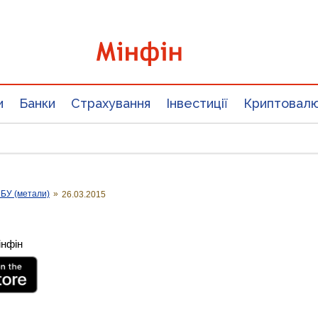
и
Банки
Страхування
Інвестиції
Криптовал
НБУ (метали)
»
26.03.2015
інфін