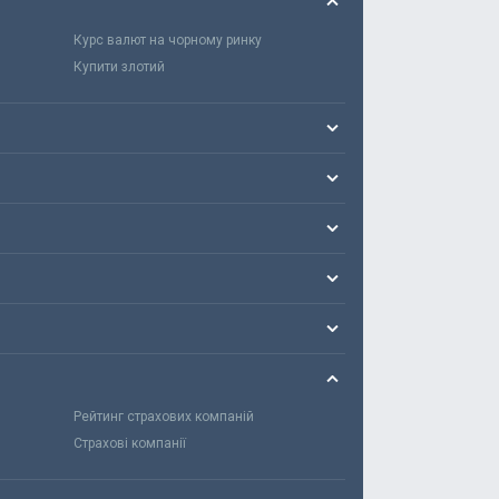
Курс валют на чорному ринку
Купити злотий
Рейтинг страхових компаній
Страхові компанії