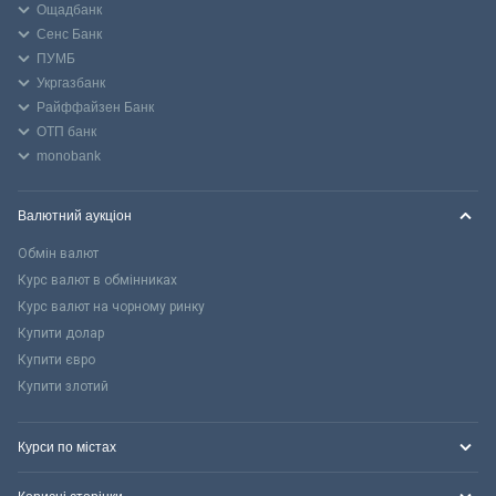
Ощадбанк
Сенс Банк
ПУМБ
Укргазбанк
Райффайзен Банк
ОТП банк
monobank
Валютний аукціон
Обмін валют
Курс валют в обмінниках
Курс валют на чорному ринку
Купити долар
Купити євро
Купити злотий
Курси по містах