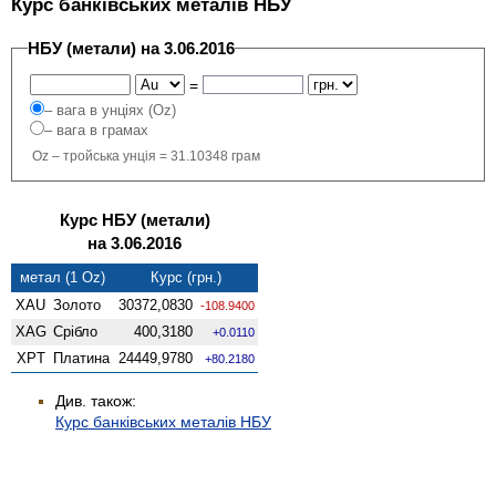
Курс банківських металів НБУ
НБУ (метали) на 3.06.2016
=
– вага в унціях (Oz)
– вага в грамах
Oz – тройська унція = 31.10348 грам
Курс НБУ (метали)
на 3.06.2016
метал (1 Oz)
Курс (грн.)
XAU
Золото
30372,0830
-108.9400
XAG
Срібло
400,3180
+0.0110
XPT
Платина
24449,9780
+80.2180
Див. також:
Курс банківських металів НБУ