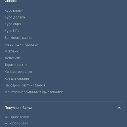
Фінанси
Курс валют
Курс долара
Курс євро
Курс НБУ
Банківські картки
Інвестиційні брокери
Міжбанк
Депозити
Тарифи на газ
Конвертер валют
Кредит онлайн
Народний рейтинг банків
Моніторинг обмінників криптовалют
Популярні банки
Приватбанк
Укрсиббанк