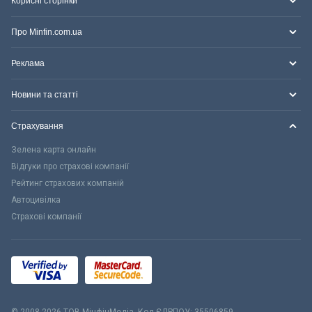
Корисні сторінки
Про Minfin.com.ua
Реклама
Новини та статті
Страхування
Зелена карта онлайн
Відгуки про страхові компанії
Рейтинг страхових компаній
Автоцивілка
Страхові компанії
© 2008-2026 ТОВ МiнфiнМедiа. Код ЄДРПОУ: 35506859