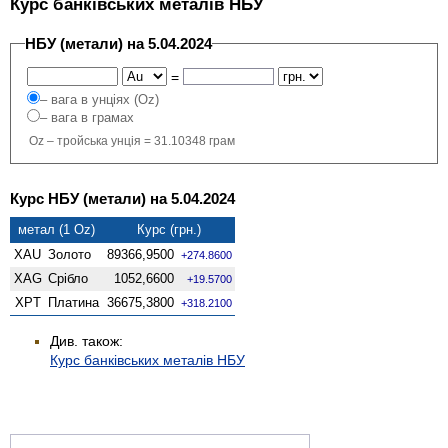
Курс банківських металів НБУ
НБУ (метали) на 5.04.2024
=
– вага в унціях (Oz)
– вага в грамах
Oz – тройська унція = 31.10348 грам
Курс НБУ (метали) на 5.04.2024
метал (1 Oz)
Курс (грн.)
XAU
Золото
89366,9500
+274.8600
XAG
Срібло
1052,6600
+19.5700
XPT
Платина
36675,3800
+318.2100
Див. також:
Курс банківських металів НБУ