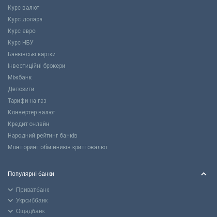
Курс валют
Курс долара
Курс євро
Курс НБУ
Банківські картки
Інвестиційні брокери
Міжбанк
Депозити
Тарифи на газ
Конвертер валют
Кредит онлайн
Народний рейтинг банків
Моніторинг обмінників криптовалют
Популярні банки
Приватбанк
Укрсиббанк
Ощадбанк