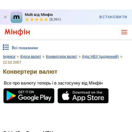
Multi від Мінфін
ВСТАНОВИТИ
(8,9K+)
Всі показники
Індекси
»
Курси валют
»
Конвертери валют
»
Курс НБУ (щоденний)
»
22.02.2007
Конвертери валют
Все про валюту теперь і в застосунку від Мінфін