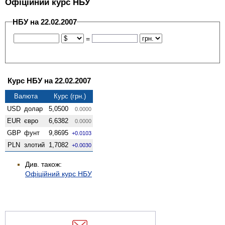
Офіційний курс НБУ
НБУ на 22.02.2007
=
Курс НБУ на 22.02.2007
Валюта
Курс (грн.)
USD
долар
5,0500
0.0000
EUR
євро
6,6382
0.0000
GBP
фунт
9,8695
+0.0103
PLN
злотий
1,7082
+0.0030
Див. також:
Офіційний курс НБУ