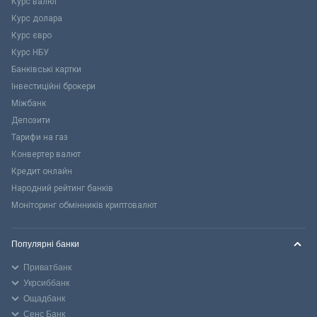
Курс валют
Курс долара
Курс євро
Курс НБУ
Банківські картки
Інвестиційні брокери
Міжбанк
Депозити
Тарифи на газ
Конвертер валют
Кредит онлайн
Народний рейтинг банків
Моніторинг обмінників криптовалют
Популярні банки
Приватбанк
Укрсиббанк
Ощадбанк
Сенс Банк