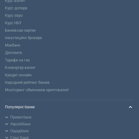
Курс валют
Курс долара
Курс євро
Курс НБУ
Банківські картки
Інвестиційні брокери
Міжбанк
Депозити
Тарифи на газ
Конвертер валют
Кредит онлайн
Народний рейтинг банків
Моніторинг обмінників криптовалют
Популярні банки
Приватбанк
Укрсиббанк
Ощадбанк
Сенс Банк