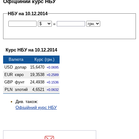
Офіційний курс НБУ
НБУ на 10.12.2014
=
Курс НБУ на 10.12.2014
Валюта
Курс (грн.)
USD
долар
15,6470
+0.0695
EUR
євро
19,3538
+0.2589
GBP
фунт
24,4938
+0.1536
PLN
злотий
4,6521
+0.0632
Див. також:
Офіційний курс НБУ