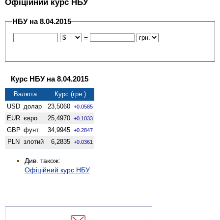
Офіційний курс НБУ
НБУ на 8.04.2015
=
Курс НБУ на 8.04.2015
Валюта
Курс (грн.)
USD
долар
23,5060
+0.0585
EUR
євро
25,4970
+0.1033
GBP
фунт
34,9945
+0.2847
PLN
злотий
6,2835
+0.0361
Див. також:
Офіційний курс НБУ