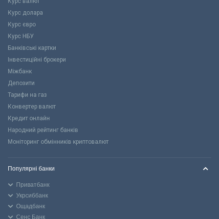
Курс валют
Курс долара
Курс євро
Курс НБУ
Банківські картки
Інвестиційні брокери
Міжбанк
Депозити
Тарифи на газ
Конвертер валют
Кредит онлайн
Народний рейтинг банків
Моніторинг обмінників криптовалют
Популярні банки
Приватбанк
Укрсиббанк
Ощадбанк
Сенс Банк