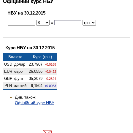
Офіційний курс НБУ
НБУ на 30.12.2015
=
Курс НБУ на 30.12.2015
Валюта
Курс (грн.)
USD
долар
23,7907
-0.0168
EUR
євро
26,0556
-0.0422
GBP
фунт
35,2079
-0.2824
PLN
злотий
6,1504
+0.0033
Див. також:
Офіційний курс НБУ