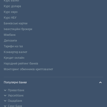
Курс валют
Курс долара
Курс євро
Курс НБУ
Банківські картки
Інвестиційні брокери
Міжбанк
Депозити
Тарифи на газ
Конвертер валют
Кредит онлайн
Народний рейтинг банків
Моніторинг обмінників криптовалют
Популярні банки
Приватбанк
Укрсиббанк
Ощадбанк
Сенс Банк