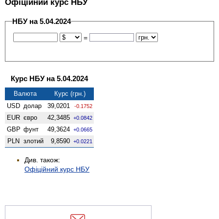
Офіційний курс НБУ
НБУ на 5.04.2024
=
Курс НБУ на 5.04.2024
Валюта
Курс (грн.)
USD
долар
39,0201
-0.1752
EUR
євро
42,3485
+0.0842
GBP
фунт
49,3624
+0.0665
PLN
злотий
9,8590
+0.0221
Див. також:
Офіційний курс НБУ