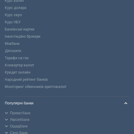
Курс валют
Курс долара
Курс євро
Курс НБУ
Банківські картки
Інвестиційні брокери
Міжбанк
Депозити
Тарифи на газ
Конвертер валют
Кредит онлайн
Народний рейтинг банків
Моніторинг обмінників криптовалют
Популярні банки
Приватбанк
Укрсиббанк
Ощадбанк
Сенс Банк