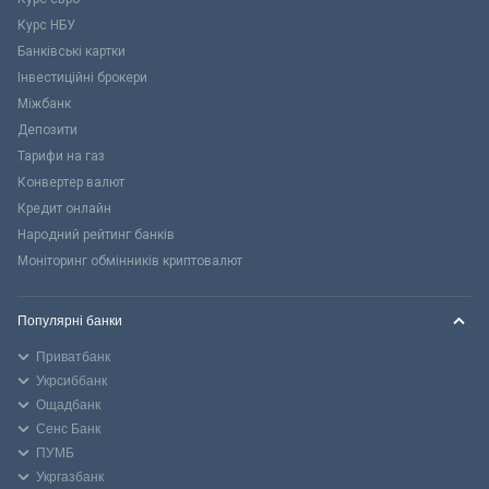
Курс НБУ
Банківські картки
Інвестиційні брокери
Міжбанк
Депозити
Тарифи на газ
Конвертер валют
Кредит онлайн
Народний рейтинг банків
Моніторинг обмінників криптовалют
Популярні банки
Приватбанк
Укрсиббанк
Ощадбанк
Сенс Банк
ПУМБ
Укргазбанк