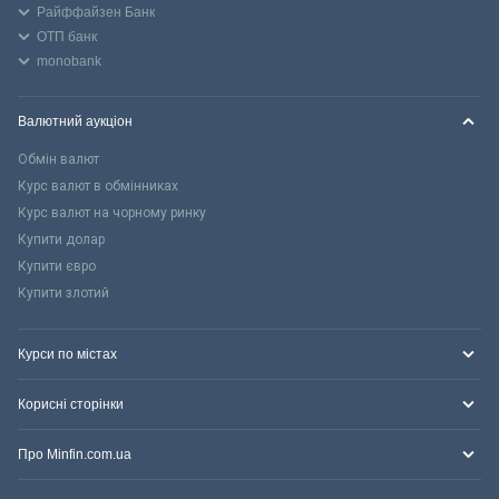
Райффайзен Банк
ОТП банк
monobank
Валютний аукціон
Обмін валют
Курс валют в обмінниках
Курс валют на чорному ринку
Купити долар
Купити євро
Купити злотий
Курси по містах
Корисні сторінки
Про Minfin.com.ua