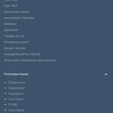
Курс НБУ
Банківські картки
Інвестиційні брокери
Міжбанк
Депозити
Тарифи на газ
Конвертер валют
Кредит онлайн
Народний рейтинг банків
Моніторинг обмінників криптовалют
Популярні банки
Приватбанк
Укрсиббанк
Ощадбанк
Сенс Банк
ПУМБ
Укргазбанк