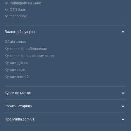
Райффайзен Банк
ОТП банк
monobank
Валютний аукціон
Обмін валют
Курс валют в обмінниках
Курс валют на чорному ринку
Купити долар
Купити євро
Купити злотий
Курси по містах
Корисні сторінки
Про Minfin.com.ua