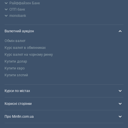
Райффайзен Банк
ОТП банк
monobank
Валютний аукціон
Обмін валют
Курс валют в обмінниках
Курс валют на чорному ринку
Купити долар
Купити євро
Купити злотий
Курси по містах
Корисні сторінки
Про Minfin.com.ua