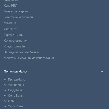
Курс НБУ
Банківські картки
Інвестиційні брокери
Міжбанк
Депозити
Тарифи на газ
Конвертер валют
Кредит онлайн
Народний рейтинг банків
Моніторинг обмінників криптовалют
Популярні банки
Приватбанк
Укрсиббанк
Ощадбанк
Сенс Банк
ПУМБ
Укргазбанк