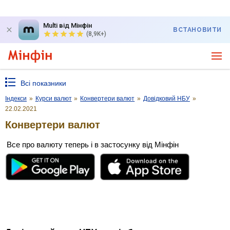
Multi від Мінфін
ВСТАНОВИТИ
(8,9K+)
Всі показники
Індекси
»
Курси валют
»
Конвертери валют
»
Довідковий НБУ
»
22.02.2021
Конвертери валют
Все про валюту теперь і в застосунку від Мінфін