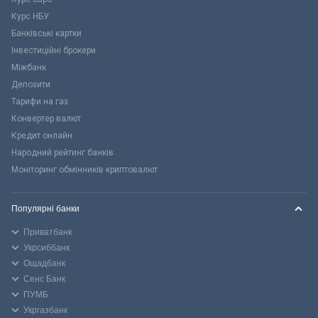
Курс НБУ
Банківські картки
Інвестиційні брокери
Міжбанк
Депозити
Тарифи на газ
Конвертер валют
Кредит онлайн
Народний рейтинг банків
Моніторинг обмінників криптовалют
Популярні банки
Приватбанк
Укрсиббанк
Ощадбанк
Сенс Банк
ПУМБ
Укргазбанк