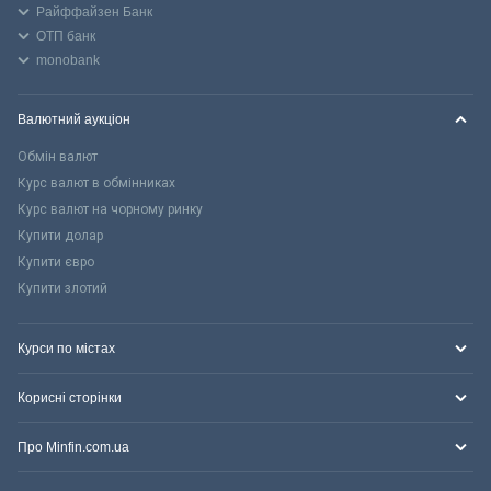
Райффайзен Банк
ОТП банк
monobank
Валютний аукціон
Обмін валют
Курс валют в обмінниках
Курс валют на чорному ринку
Купити долар
Купити євро
Купити злотий
Курси по містах
Корисні сторінки
Про Minfin.com.ua