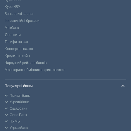
Курс НБУ
Банківські картки
Інвестиційні брокери
Міжбанк
Депозити
Тарифи на газ
Конвертер валют
Кредит онлайн
Народний рейтинг банків
Моніторинг обмінників криптовалют
Популярні банки
Приватбанк
Укрсиббанк
Ощадбанк
Сенс Банк
ПУМБ
Укргазбанк