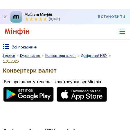
Multi від Мінфін
ВСТАНОВИТИ
(8,9K+)
Всі показники
Індекси
»
Курси валют
»
Конвертери валют
»
Довідковий НБУ
»
1.01.2025
Конвертери валют
Все про валюту теперь і в застосунку від Мінфін