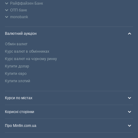
Райффайзен Банк
ОТП банк
monobank
Валютний аукціон
Обмін валют
Курс валют в обмінниках
Курс валют на чорному ринку
Купити долар
Купити євро
Купити злотий
Курси по містах
Корисні сторінки
Про Minfin.com.ua